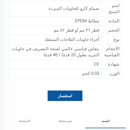
اسم
صمام كازو للحاويات المبردة
المنتج
المادة
مطاط EPDM
الحجم
قطر ٣٦ مم أو قطر ٤٢ مم
نوع
أجزاء حاويات الثلاجات المتنقلة
الأحجام
مقاس قياسي عالمي لفتحة التصريف في حاويات
القياسية
التبريد بطول 20 قدمًا / 40 قدمًا
شهادة
CE
الوزن
0.03 كجم
استفسار
الوصف
صور مفصلة
الاستخدام