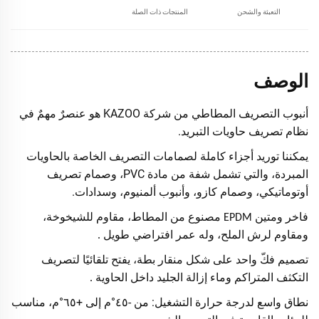
التعبئة والشحن
المنتجات ذات الصلة
الوصف
أنبوب التصريف المطاطي من شركة KAZOO هو عنصرٌ مهمٌ في
نظام تصريف حاويات التبريد.
يمكننا توريد أجزاء كاملة لصمامات التصريف الخاصة بالحاويات
المبردة، والتي تشمل شفة من مادة PVC، وصمام تصريف
أوتوماتيكي، وصمام كازو، وأنبوب ألمنيوم، وسدادات.
فاخر ومتين
مصنوع من المطاط، مقاوم للشيخوخة،
EPDM
ومقاوم لرش الملح، وله عمر افتراضي طويل
.
تصميم فكّ واحد على شكل منقار بطة، يفتح تلقائيًا لتصريف
التكثف المتراكم وماء إزالة الجليد داخل الحاوية
.
نطاق واسع لدرجة حرارة التشغيل: من -٤٥°م إلى +٦٥°م، مناسب