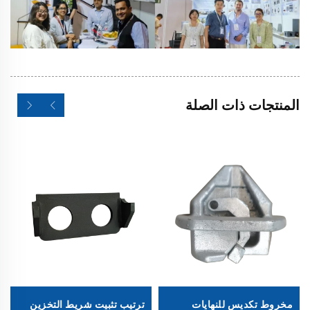
المنتجات ذات الصلة
مخروط تكديس للنهايات
ترتيب تثبيت شريط التخزين