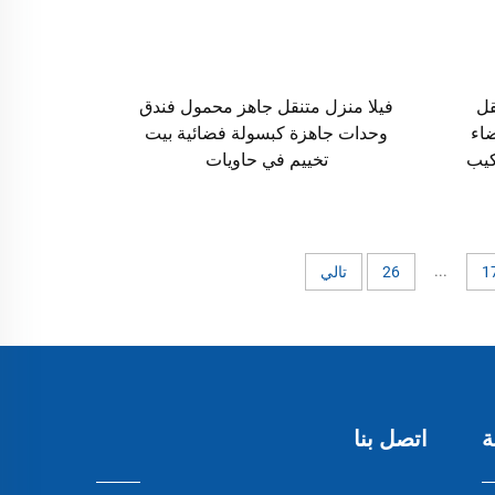
قل
فيلا منزل متنقل جاهز محمول فندق
اء
وحدات جاهزة كبسولة فضائية بيت
كيب
تخييم في حاويات
...
1
26
تالي
ة
اتصل بنا