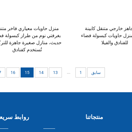
هز خارجي متنقل كابينة
منزل حاويات معياري فاخر متن
منزل حاويات كبسولة فضاء
بغرفتي نوم من طراز كبسولة فض
للفنادق والفيلا
حديث، منازل صغيرة جاهزة للتر
تُستخدم كفنادق
...
سابق
1
13
14
15
16
7
منتجاتنا
روابط سريع