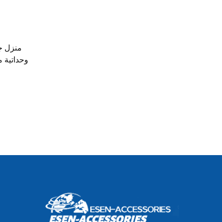
منزل جا
وحداتية 