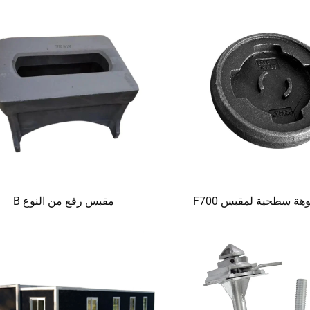
هة سطحية لمقبس F700
مقبس رفع من النوع B