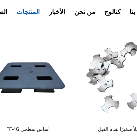
نا
كتالوج
من نحن
الأخبار
المنتجات
الص
لاً صغيرًا بقدم الفيل
أساس سطحي FF-4G