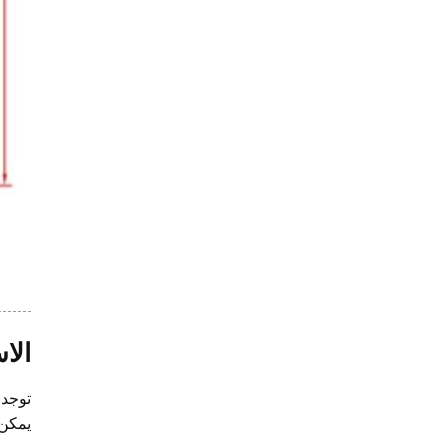
الا
توجد 
يمكن 