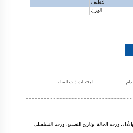
التغليف
200 قطعة ككارتون صغير
الوزن
0.13~0.31 كجم/ق
دام
المنتجات ذات الصلة
والأداء، ورقم الحالة، وتاريخ التصنيع، ورقم التسلسلي