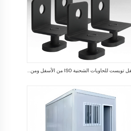
قفل تويست للحاويات الشحنية ISO من الأسفل ومن الجانب & قفل زاوية لتثبيت البضائع