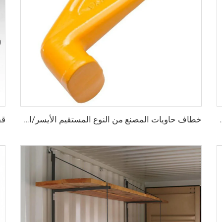
S، أقفال أمان عالية الأمان، مقاس قفل للحاويات
خطاف حاويات المصنع من النوع المستقيم الأيسر/الأيمن مصنوع من سبائك الفولاذ لرفع الحاويات