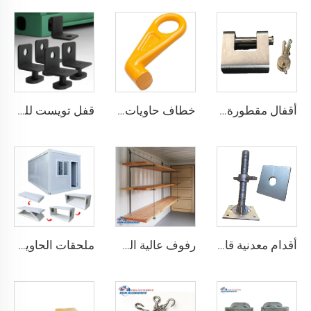
أقفال مقطورة حاويات الشحن البحري شديدة التحمل من Squire، أقفال أمان عالية الأمان، مقاس قفل للحاويات
خطاف حاويات المصنع من النوع المستقيم الأيسر/الأيمن مصنوع من سبائك الفولاذ لرفع الحاويات
قفل تويست للحاويات الشحنية ISO من الأسفل ومن الجانب & قفل زاوية لتثبيت البضائع
أقدام معدنية قابلة للتعديل لتسوية حاويات الشحن الثقيلة من 75 مم حتى 260 مم بسعة تحمل 12000 كجم
رفوف عالية الجودة لحاويات الشحن تعليق رفوف لحاويات الشحن البحرية
ملحقات الحاوية المصنوعة في الصين مستقرة وجودتها عالية، منزل حاوية قابل للطي مسبقاً