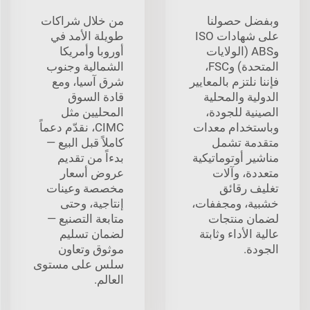
وبفضل حصولنا
من خلال شراكات
على شهادات ISO
طويلة الأمد في
وABS (الولايات
أوروبا وأمريكا
المتحدة) وFSC،
الشمالية وجنوب
فإننا نلتزم بالمعايير
شرق آسيا، ومع
الدولية والمحلية
قادة السوق
الصينية للجودة،
المحليين مثل
وباستخدام معدات
CIMC، نقدّم دعماً
متقدمة تشمل
كاملاً قبل البيع —
مناشير أوتوماتيكية
بدءاً من تقديم
متعددة، وآلات
عروض أسعار
تغليف رقائق
مخصصة وعينات
خشبية، ومجففات،
إنتاجية، وحتى
لضمان منتجات
متابعة التصنيع —
عالية الأداء وثابتة
لضمان تسليم
الجودة.
موثوق وتعاون
سلس على مستوى
العالم.