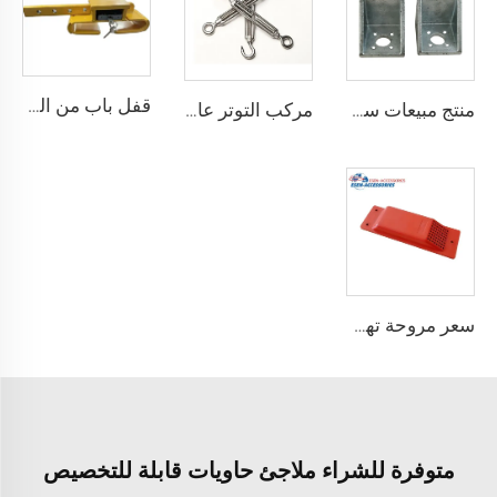
قفل باب من الصلب المقوى درجة أمان أفضل قفل شحن حاوية مع 4 مفاتيح
منتج مبيعات ساخنة معدات ربط حاوية الزاوية القفل
مركب التوتر عالي الجودة القياسية وفقًا لمعيار ISO للحاويات
سعر مروحة تهوية الحاويات مروحة عادم حاويات الشحن
متوفرة للشراء ملاجئ حاويات قابلة للتخصيص