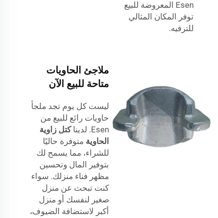
Esen المعروضة للبيع
توفر المكان المثالي
للترفيه.
ملاجئ الحاويات
متاحة للبيع الآن
ليست كل يوم تجد ملجأ
حاويات رائع للبيع من
Esen. لدينا
كتل زاوية
الحاوية
متوفرة حاليًا
للشراء، مما يسمح لك
بتوفير المال وتحسين
مظهر فناء منزلك. سواء
كنت تبحث عن منزل
صغير لنفسك أو منزل
أكبر لاستضافة الضيوف،