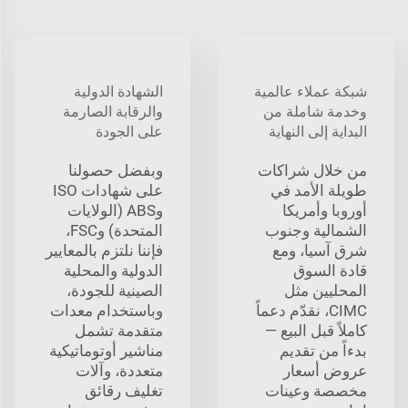
شبكة عملاء عالمية
الشهادة الدولية
وخدمة شاملة من
والرقابة الصارمة
البداية إلى النهاية
على الجودة
من خلال شراكات
وبفضل حصولنا
طويلة الأمد في
على شهادات ISO
أوروبا وأمريكا
وABS (الولايات
الشمالية وجنوب
المتحدة) وFSC،
شرق آسيا، ومع
فإننا نلتزم بالمعايير
قادة السوق
الدولية والمحلية
المحليين مثل
الصينية للجودة،
CIMC، نقدّم دعماً
وباستخدام معدات
كاملاً قبل البيع —
متقدمة تشمل
بدءاً من تقديم
مناشير أوتوماتيكية
عروض أسعار
متعددة، وآلات
مخصصة وعينات
تغليف رقائق