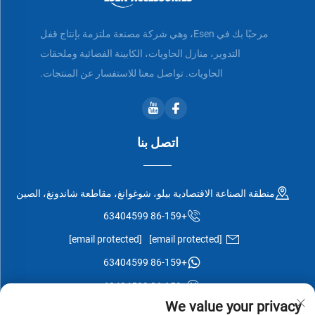
مرحبًا بك في Esen، وهي شركة مصنعة ملتزمة بإنتاج قفل
التدوير، منازل الحاويات، الكابينة الفضائية وملحقات
الحاويات. تواصل معنا للاستفسار عن المنتجات.
اتصل بنا
منطقة الصناعة الاقتصادية بيلو، شوغوانغ، مقاطعة شاندونغ، الصين
+86-159 63404599
[email protected]
[email protected]
+86-159 63404599
+86-159 63404599
We value your privacy