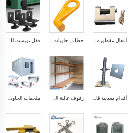
أقفال مقطورة حاويات الشحن البحري شديدة التحمل من Squire، أقفال أمان عالية الأمان، مقاس قفل للحاويات
خطاف حاويات المصنع من النوع المستقيم الأيسر/الأيمن مصنوع من سبائك الفولاذ لرفع الحاويات
قفل تويست للحاويات الشحنية ISO من الأسفل ومن الجانب & قفل زاوية لتثبيت البضائع
أقدام معدنية قابلة للتعديل لتسوية حاويات الشحن الثقيلة من 75 مم حتى 260 مم بسعة تحمل 12000 كجم
رفوف عالية الجودة لحاويات الشحن تعليق رفوف لحاويات الشحن البحرية
ملحقات الحاوية المصنوعة في الصين مستقرة وجودتها عالية، منزل حاوية قابل للطي مسبقاً