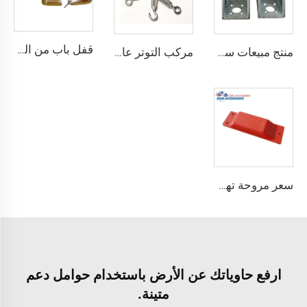
قفل باب من الصلب المقوى درجة أمان أفضل قفل شحن حاوية مع 4 مفاتيح
منتج مبيعات ساخنة معدات ربط حاوية الزاوية القفل
مركب التوتر عالي الجودة القياسية وفقًا لمعيار ISO للحاويات
سعر مروحة تهوية الحاويات مروحة عادم حاويات الشحن
ارفع حاوياتك عن الأرض باستخدام حوامل دعم
متينة.