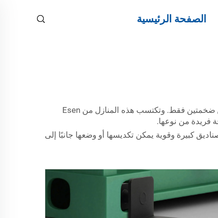
الصفحة الرئيسية
مرحباً، هل رأيت يومًا منزلًا مصنوعًا من حاويتين شحن مزدوجتين؟ إنه أسلوب رائع لبناء منزل باستخدام حاويتين فولاذيتين ضخمتين فقط. وتكتسب هذه المنازل من Esen
جة فريدة من نوعها.
يق كبيرة وقوية يمكن تكديسها أو وضعها جانبًا إلى