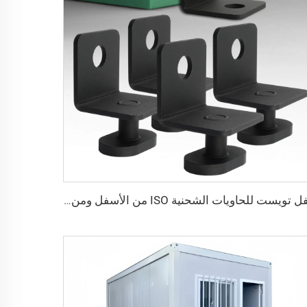
قفل تويست للحاويات الشحنية ISO من الأسفل ومن الجانب & قفل زاوية لتثبيت البضائع