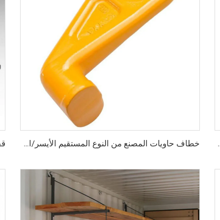
S، أقفال أمان عالية الأمان، مقاس قفل للحاويات
خطاف حاويات المصنع من النوع المستقيم الأيسر/الأيمن مصنوع من سبائك الفولاذ لرفع الحاويات