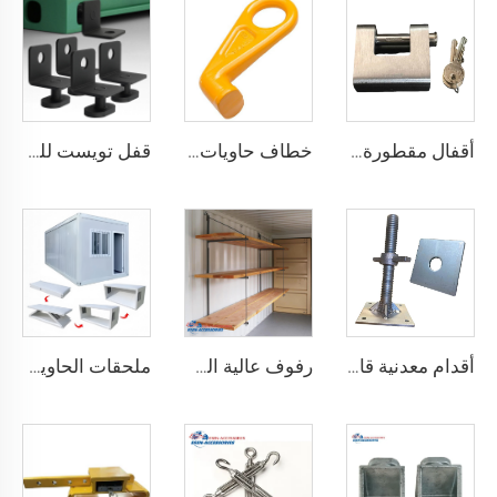
أقفال مقطورة حاويات الشحن البحري شديدة التحمل من Squire، أقفال أمان عالية الأمان، مقاس قفل للحاويات
خطاف حاويات المصنع من النوع المستقيم الأيسر/الأيمن مصنوع من سبائك الفولاذ لرفع الحاويات
قفل تويست للحاويات الشحنية ISO من الأسفل ومن الجانب & قفل زاوية لتثبيت البضائع
أقدام معدنية قابلة للتعديل لتسوية حاويات الشحن الثقيلة من 75 مم حتى 260 مم بسعة تحمل 12000 كجم
رفوف عالية الجودة لحاويات الشحن تعليق رفوف لحاويات الشحن البحرية
ملحقات الحاوية المصنوعة في الصين مستقرة وجودتها عالية، منزل حاوية قابل للطي مسبقاً