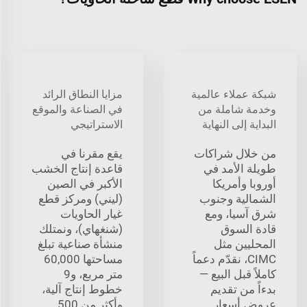
شبكة عملاء عالمية
مزايا النطاق الرائد
وخدمة شاملة من
في الصناعة والموقع
البداية إلى النهاية
الاستراتيجي
من خلال شراكات
يقع مقرنا في
طويلة الأمد في
قاعدة إنتاج الخشب
أوروبا وأمريكا
الأكبر في الصين
الشمالية وجنوب
(ليني) ومركز قطع
شرق آسيا، ومع
غيار الحاويات
قادة السوق
(شنغهاي)، ونمتلك
المحليين مثل
منشأة صناعية تبلغ
CIMC، نقدّم دعماً
مساحتها 60,000
كاملاً قبل البيع —
متر مربع، و9
بدءاً من تقديم
خطوط إنتاج آلية،
عروض أسعار
وأكثر من 500