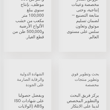
مخصصة وعينات
موظف، بإنتاج
إنتاجية، وحتى
سنوي يبلغ
متابعة التصنيع —
100,000 متر
لضمان تسليم
مكعب من خشب
موثوق وتعاون
الألواح الأرضية
سلس على مستوى
و500,000 طن من
العالم.
قطع الغيار.
بحث وتطوير قوي
الشهادة الدولية
وتطوير منتجات
والرقابة الصارمة
مخصصة
على الجودة
يركز فريق البحث
وبفضل حصولنا
والتطوير المخصص
على شهادات ISO
لدينا على الابتكار
وABS (الولايات