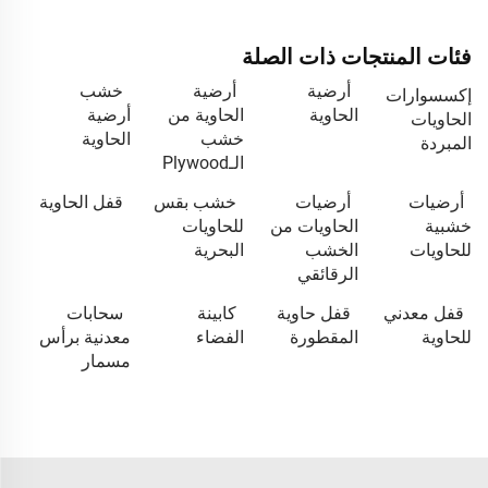
فئات المنتجات ذات الصلة
أرضية
أرضية
خشب
إكسسوارات
الحاوية
الحاوية من
أرضية
الحاويات
خشب
الحاوية
المبردة
الـPlywood
أرضيات
أرضيات
خشب بقس
قفل الحاوية
خشبية
الحاويات من
للحاويات
للحاويات
الخشب
البحرية
الرقائقي
قفل معدني
قفل حاوية
كابينة
سحابات
للحاوية
المقطورة
الفضاء
معدنية برأس
مسمار