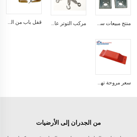
قفل باب من الصلب المقوى درجة أمان أفضل قفل شحن حاوية مع 4 مفاتيح
منتج مبيعات ساخنة معدات ربط حاوية الزاوية القفل
مركب التوتر عالي الجودة القياسية وفقًا لمعيار ISO للحاويات
سعر مروحة تهوية الحاويات مروحة عادم حاويات الشحن
من الجدران إلى الأرضيات