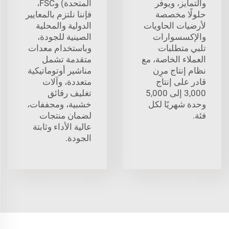
والتمايز، ويوفر
المتحدة) وFSC،
حلولًا مخصصة
فإننا نلتزم بالمعايير
لأرضيات الحاويات
الدولية والمحلية
والإكسسوارات
الصينية للجودة،
تلبي متطلبات
وباستخدام معدات
العملاء الخاصة، مع
متقدمة تشمل
نظام إنتاج مرِن
مناشير أوتوماتيكية
قادر على إنتاج
متعددة، وآلات
3,000 إلى 5,000
تغليف رقائق
وحدة شهريًا لكل
خشبية، ومجففات،
فئة.
لضمان منتجات
عالية الأداء وثابتة
الجودة.