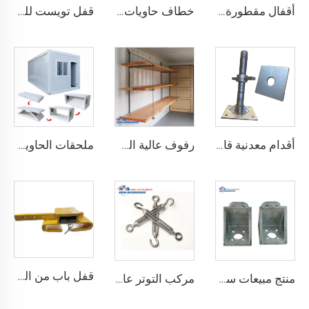
أقفال مقطورة حاويات الشحن البحري شديدة التحمل من Squire، أقفال أمان عالية الأمان، مقاس قفل للحاويات
خطاف حاويات المصنع من النوع المستقيم الأيسر/الأيمن مصنوع من سبائك الفولاذ لرفع الحاويات
قفل تويست للحاويات الشحنية ISO من الأسفل ومن الجانب & قفل زاوية لتثبيت البضائع
أقدام معدنية قابلة للتعديل لتسوية حاويات الشحن الثقيلة من 75 مم حتى 260 مم بسعة تحمل 12000 كجم
رفوف عالية الجودة لحاويات الشحن تعليق رفوف لحاويات الشحن البحرية
ملحقات الحاوية المصنوعة في الصين مستقرة وجودتها عالية، منزل حاوية قابل للطي مسبقاً
قفل باب من الصلب المقوى درجة أمان أفضل قفل شحن حاوية مع 4 مفاتيح
منتج مبيعات ساخنة معدات ربط حاوية الزاوية القفل
مركب التوتر عالي الجودة القياسية وفقًا لمعيار ISO للحاويات