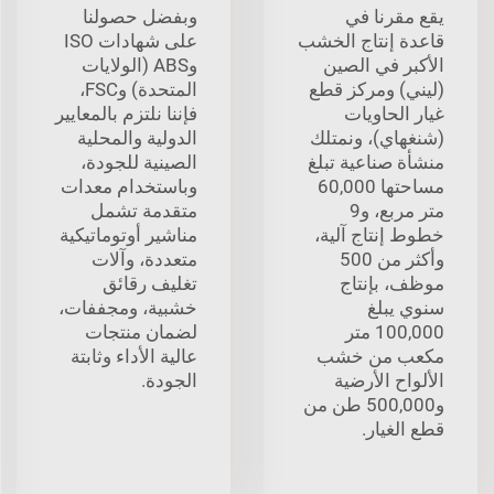
يقع مقرنا في
وبفضل حصولنا
قاعدة إنتاج الخشب
على شهادات ISO
الأكبر في الصين
وABS (الولايات
(ليني) ومركز قطع
المتحدة) وFSC،
غيار الحاويات
فإننا نلتزم بالمعايير
(شنغهاي)، ونمتلك
الدولية والمحلية
منشأة صناعية تبلغ
الصينية للجودة،
مساحتها 60,000
وباستخدام معدات
متر مربع، و9
متقدمة تشمل
خطوط إنتاج آلية،
مناشير أوتوماتيكية
وأكثر من 500
متعددة، وآلات
موظف، بإنتاج
تغليف رقائق
سنوي يبلغ
خشبية، ومجففات،
100,000 متر
لضمان منتجات
مكعب من خشب
عالية الأداء وثابتة
الألواح الأرضية
الجودة.
و500,000 طن من
قطع الغيار.