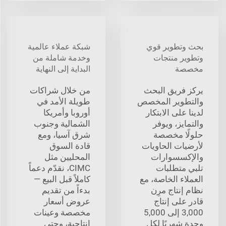
بحث وتطوير قوي
شبكة عملاء عالمية
وتطوير منتجات
وخدمة شاملة من
مخصصة
البداية إلى النهاية
يركز فريق البحث
من خلال شراكات
والتطوير المخصص
طويلة الأمد في
لدينا على الابتكار
أوروبا وأمريكا
والتمايز، ويوفر
الشمالية وجنوب
حلولًا مخصصة
شرق آسيا، ومع
لأرضيات الحاويات
قادة السوق
والإكسسوارات
المحليين مثل
تلبي متطلبات
CIMC، نقدّم دعماً
العملاء الخاصة، مع
كاملاً قبل البيع —
نظام إنتاج مرِن
بدءاً من تقديم
قادر على إنتاج
عروض أسعار
3,000 إلى 5,000
مخصصة وعينات
وحدة شهريًا لكل
إنتاجية، وحتى