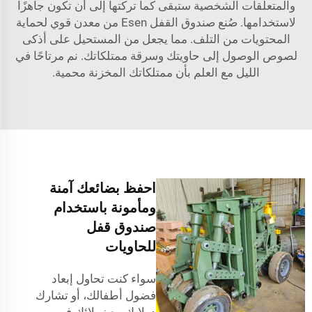
والمتعلقات الشخصية ستبقى كما تركتها إلى أن تكون جاهزًا
لاستخدامها. صُنع صندوق القفل Esen من معدن قوي لحماية
المحتويات من التلف. مما يجعل من المستحيل على أذكى
لصوص الوصول إلى حاويتك وسرقة ممتلكاتك. نم مرتاحًا في
الليل مع العلم بأن ممتلكاتك المخزنة محمية.
احفظ بضائعك آمنة
ومأمونة باستخدام
صندوق قفل
للحاويات
سواء كنت تحاول إبعاد
فضول أطفالك، أو تشارك
دولابك مع زملائك في