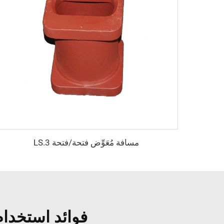
مسافة مُعَوِّض فتحة/فتحة LS.3
فوائد استخدام 