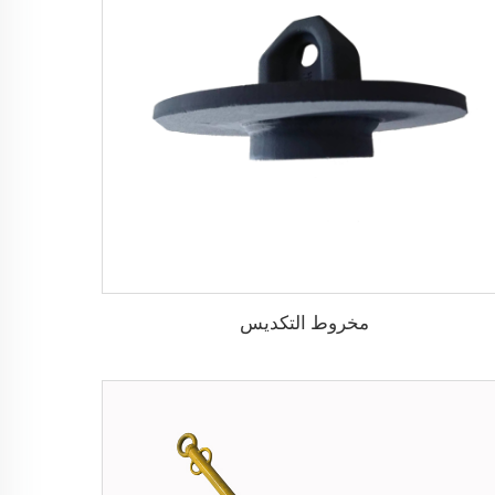
مخروط التكديس