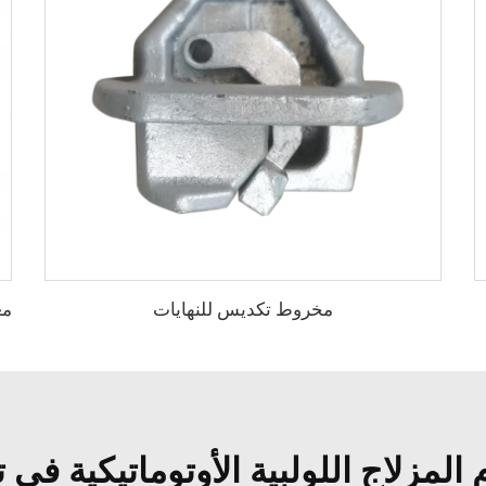
مخروط تكديس للنهايات
المزلاج اللولبية الأوتوماتيكية في ت