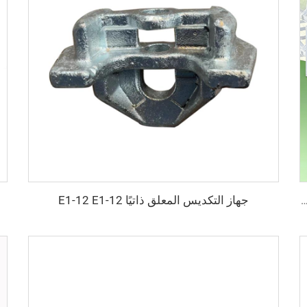
جهاز التكديس المعلق ذاتيًا E1-12 E1-12
لداخلية الآلي للشعير العشبي المزروع هيدروبوكيك في حاوية زراعية