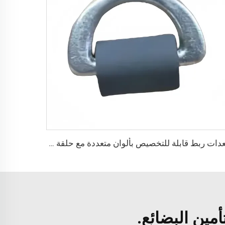
معدات ربط قابلة للتخصيص بألوان متعددة مع حلقة D القابلة للإزالة
أمين البضائع.