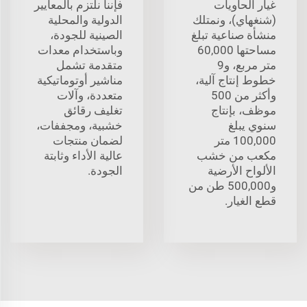
غيار الحاويات
فإننا نلتزم بالمعايير
(شنغهاي)، ونمتلك
الدولية والمحلية
منشأة صناعية تبلغ
الصينية للجودة،
مساحتها 60,000
وباستخدام معدات
متر مربع، و9
متقدمة تشمل
خطوط إنتاج آلية،
مناشير أوتوماتيكية
وأكثر من 500
متعددة، وآلات
موظف، بإنتاج
تغليف رقائق
سنوي يبلغ
خشبية، ومجففات،
100,000 متر
لضمان منتجات
مكعب من خشب
عالية الأداء وثابتة
الألواح الأرضية
الجودة.
و500,000 طن من
قطع الغيار.