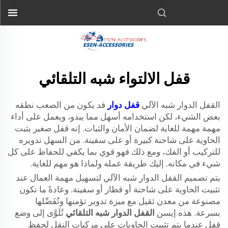
قفل الالتواء شبه التلقائي
القفل الدوار شبه الآلي
قفل دوار
قد يكون من الصعب نطقه
بعض الشيء، لكن استخدامه أسهل مما يبدو، ويعمل على أداء
مهمة مهمة للغاية لضمان الأمان والثبات. إنه قفل صغير يثبت
الحاوية على شاحنة كبيرة أو على سفينة. من السهل تدويره
للتركيب أو الفك، ومع ذلك فهو قوي بما يكفي للحفاظ على كل
شيء في مكانه. إليك طريقة عمله ولماذا هو مهم للغاية.
يتم تصميم القفل الدوار شبه الآلي لتسهيل مهمة العمال عند
تثبيت الحاوية على شاحنة أو قطار أو سفينة. وعادةً ما تكون
مصنوعة من معدن ثقيل مع ميزة تدوير تؤمنها وتُفَصِّلها
بسرعة. هذه إيسن
القفل الدوار شبه التلقائي
تُلَوَّى إلى وضع
قفل عندما يتم تثبيت الحاويات على مركبات النقل لحفظ