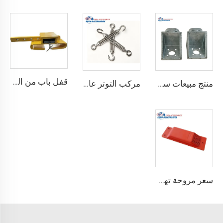
قفل باب من الصلب المقوى درجة أمان أفضل قفل شحن حاوية مع 4 مفاتيح
منتج مبيعات ساخنة معدات ربط حاوية الزاوية القفل
مركب التوتر عالي الجودة القياسية وفقًا لمعيار ISO للحاويات
سعر مروحة تهوية الحاويات مروحة عادم حاويات الشحن