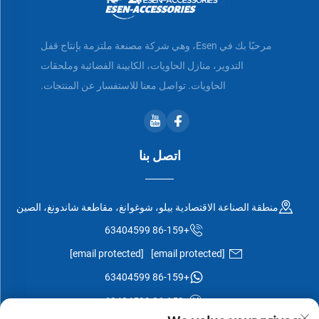
مرحبًا بك في Esen، وهي شركة مصنعة ملتزمة بإنتاج قفل
التدوير، منازل الحاويات، الكابينة الفضائية وملحقات
الحاويات. تواصل معنا للاستفسار عن المنتجات.
اتصل بنا
منطقة الصناعة الاقتصادية بيلو، شوغوانغ، مقاطعة شاندونغ، الصين
+86-159 63404599
[email protected]
[email protected]
+86-159 63404599
+86-159 63404599