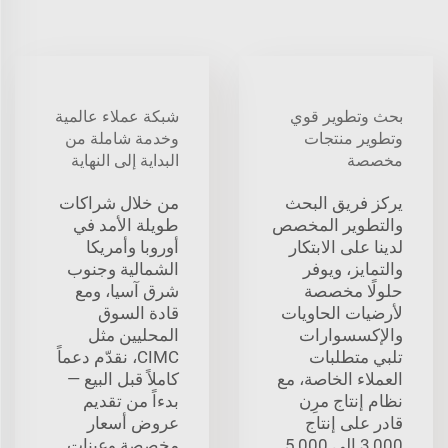
بحث وتطوير قوي
شبكة عملاء عالمية
وتطوير منتجات
وخدمة شاملة من
مخصصة
البداية إلى النهاية
يركز فريق البحث
من خلال شراكات
والتطوير المخصص
طويلة الأمد في
لدينا على الابتكار
أوروبا وأمريكا
والتمايز، ويوفر
الشمالية وجنوب
حلولًا مخصصة
شرق آسيا، ومع
لأرضيات الحاويات
قادة السوق
والإكسسوارات
المحليين مثل
تلبي متطلبات
CIMC، نقدّم دعماً
العملاء الخاصة، مع
كاملاً قبل البيع —
نظام إنتاج مرِن
بدءاً من تقديم
قادر على إنتاج
عروض أسعار
3,000 إلى 5,000
مخصصة وعينات