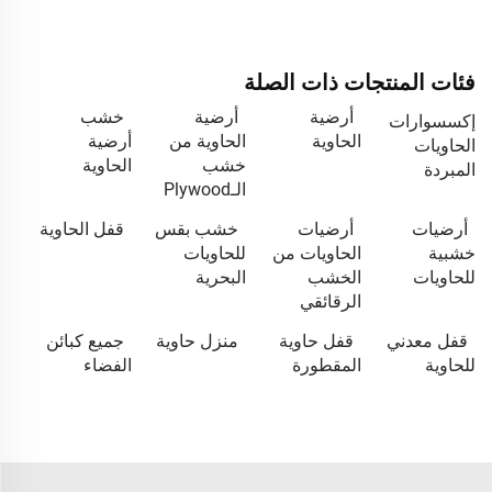
فئات المنتجات ذات الصلة
أرضية
أرضية
خشب
إكسسوارات
الحاوية
الحاوية من
أرضية
الحاويات
خشب
الحاوية
المبردة
الـPlywood
أرضيات
أرضيات
خشب بقس
قفل الحاوية
خشبية
الحاويات من
للحاويات
للحاويات
الخشب
البحرية
الرقائقي
قفل معدني
قفل حاوية
منزل حاوية
جميع كبائن
للحاوية
المقطورة
الفضاء