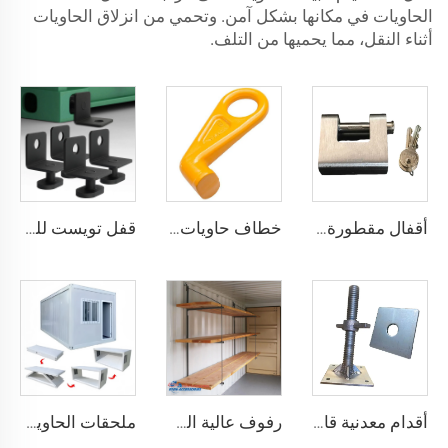
الحاويات في مكانها بشكل آمن. وتحمي من انزلاق الحاويات
أثناء النقل، مما يحميها من التلف.
أقفال مقطورة حاويات الشحن البحري شديدة التحمل من Squire، أقفال أمان عالية الأمان، مقاس قفل للحاويات
خطاف حاويات المصنع من النوع المستقيم الأيسر/الأيمن مصنوع من سبائك الفولاذ لرفع الحاويات
قفل تويست للحاويات الشحنية ISO من الأسفل ومن الجانب & قفل زاوية لتثبيت البضائع
أقدام معدنية قابلة للتعديل لتسوية حاويات الشحن الثقيلة من 75 مم حتى 260 مم بسعة تحمل 12000 كجم
رفوف عالية الجودة لحاويات الشحن تعليق رفوف لحاويات الشحن البحرية
ملحقات الحاوية المصنوعة في الصين مستقرة وجودتها عالية، منزل حاوية قابل للطي مسبقاً