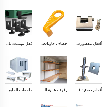
أقفال مقطورة حاويات الشحن البحري شديدة التحمل من Squire، أقفال أمان عالية الأمان، مقاس قفل للحاويات
خطاف حاويات المصنع من النوع المستقيم الأيسر/الأيمن مصنوع من سبائك الفولاذ لرفع الحاويات
قفل تويست للحاويات الشحنية ISO من الأسفل ومن الجانب & قفل زاوية لتثبيت البضائع
أقدام معدنية قابلة للتعديل لتسوية حاويات الشحن الثقيلة من 75 مم حتى 260 مم بسعة تحمل 12000 كجم
رفوف عالية الجودة لحاويات الشحن تعليق رفوف لحاويات الشحن البحرية
ملحقات الحاوية المصنوعة في الصين مستقرة وجودتها عالية، منزل حاوية قابل للطي مسبقاً