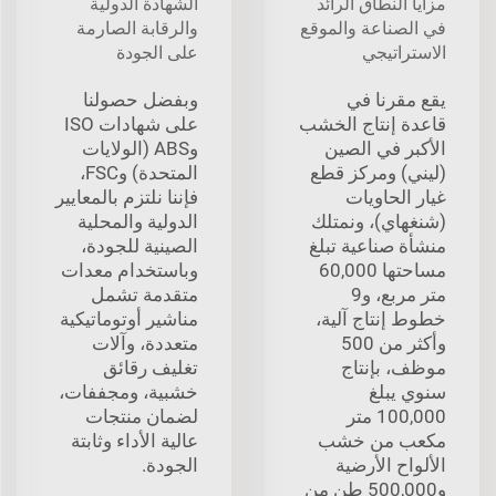
مزايا النطاق الرائد
الشهادة الدولية
في الصناعة والموقع
والرقابة الصارمة
الاستراتيجي
على الجودة
يقع مقرنا في
وبفضل حصولنا
قاعدة إنتاج الخشب
على شهادات ISO
الأكبر في الصين
وABS (الولايات
(ليني) ومركز قطع
المتحدة) وFSC،
غيار الحاويات
فإننا نلتزم بالمعايير
(شنغهاي)، ونمتلك
الدولية والمحلية
منشأة صناعية تبلغ
الصينية للجودة،
مساحتها 60,000
وباستخدام معدات
متر مربع، و9
متقدمة تشمل
خطوط إنتاج آلية،
مناشير أوتوماتيكية
وأكثر من 500
متعددة، وآلات
موظف، بإنتاج
تغليف رقائق
سنوي يبلغ
خشبية، ومجففات،
100,000 متر
لضمان منتجات
مكعب من خشب
عالية الأداء وثابتة
الألواح الأرضية
الجودة.
و500,000 طن من