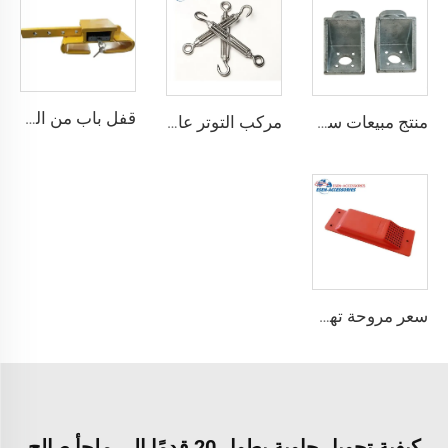
قفل باب من الصلب المقوى درجة أمان أفضل قفل شحن حاوية مع 4 مفاتيح
منتج مبيعات ساخنة معدات ربط حاوية الزاوية القفل
مركب التوتر عالي الجودة القياسية وفقًا لمعيار ISO للحاويات
سعر مروحة تهوية الحاويات مروحة عادم حاويات الشحن
كيفية تحويل حاوية بطول 20 قدمًا إلى ملجأ صالح