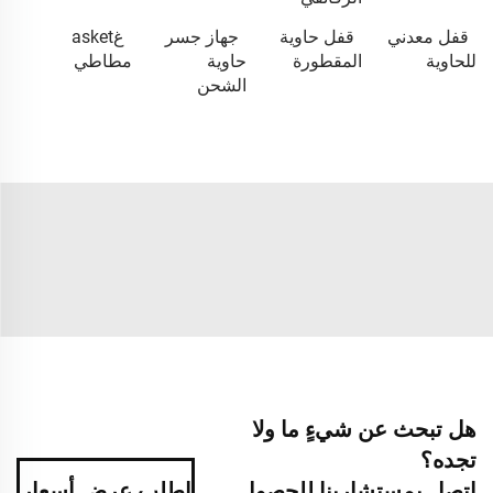
قفل معدني
قفل حاوية
جهاز جسر
غasket
للحاوية
المقطورة
حاوية
مطاطي
الشحن
هل تبحث عن شيءٍ ما ولا
تجده؟
اتصل بمستشارينا للحصول
اطلب عرض أسعار