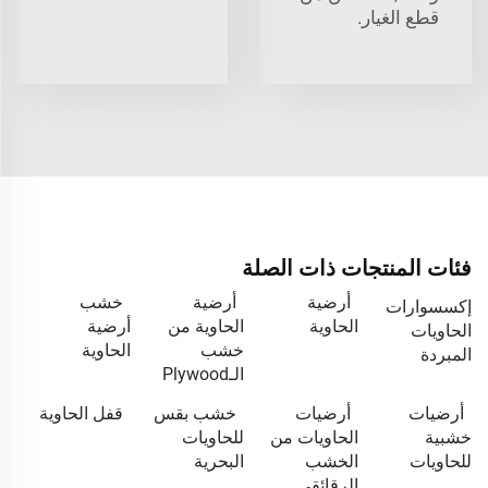
قطع الغيار.
فئات المنتجات ذات الصلة
أرضية
أرضية
خشب
إكسسوارات
الحاوية
الحاوية من
أرضية
الحاويات
خشب
الحاوية
المبردة
الـPlywood
أرضيات
أرضيات
خشب بقس
قفل الحاوية
خشبية
الحاويات من
للحاويات
للحاويات
الخشب
البحرية
الرقائقي