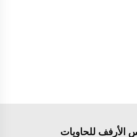
س الأرفف للحاويات