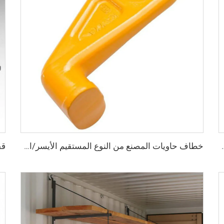
S، أقفال أمان عالية الأمان، مقاس قفل للحاويات
خطاف حاويات المصنع من النوع المستقيم الأيسر/الأيمن مصنوع من سبائك الفولاذ لرفع الحاويات