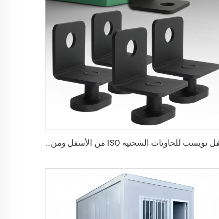
قفل تويست للحاويات الشحنية ISO من الأسفل ومن الجانب & قفل زاوية لتثبيت البضائع