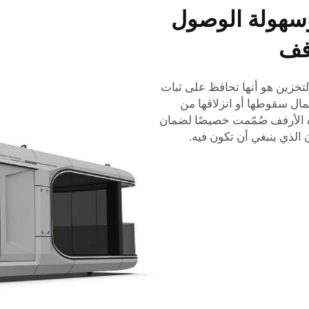
وسهولة الوصول
رفف
ستخدام أرفف Esen لحاويات التخزين هو أنها تحافظ على ثبات
مال سقوطها أو انزلاقها من
ه الأرفف صُمّمت خصيصًا لضمان
لذي ينبغي أن تكون فيه.