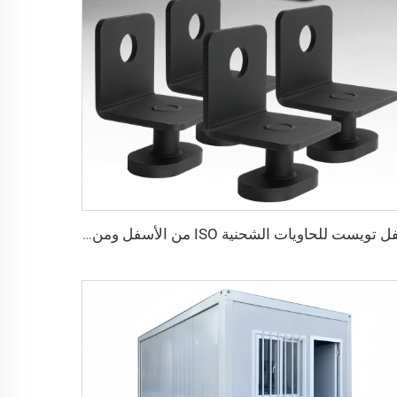
قفل تويست للحاويات الشحنية ISO من الأسفل ومن الجانب & قفل زاوية لتثبيت البضائع