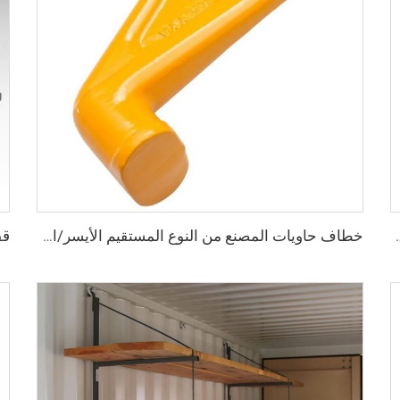
S، أقفال أمان عالية الأمان، مقاس قفل للحاويات
خطاف حاويات المصنع من النوع المستقيم الأيسر/الأيمن مصنوع من سبائك الفولاذ لرفع الحاويات