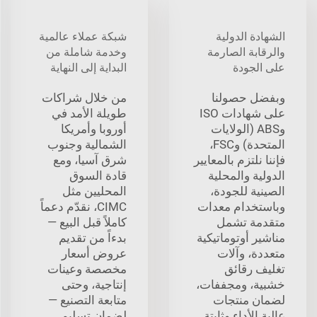
الشهادة الدولية
شبكة عملاء عالمية
والرقابة الصارمة
وخدمة شاملة من
على الجودة
البداية إلى النهاية
وبفضل حصولنا
من خلال شراكات
على شهادات ISO
طويلة الأمد في
وABS (الولايات
أوروبا وأمريكا
المتحدة) وFSC،
الشمالية وجنوب
فإننا نلتزم بالمعايير
شرق آسيا، ومع
الدولية والمحلية
قادة السوق
الصينية للجودة،
المحليين مثل
وباستخدام معدات
CIMC، نقدّم دعماً
متقدمة تشمل
كاملاً قبل البيع —
مناشير أوتوماتيكية
بدءاً من تقديم
متعددة، وآلات
عروض أسعار
تغليف رقائق
مخصصة وعينات
خشبية، ومجففات،
إنتاجية، وحتى
لضمان منتجات
متابعة التصنيع —
عالية الأداء وثابتة
لضمان تسليم