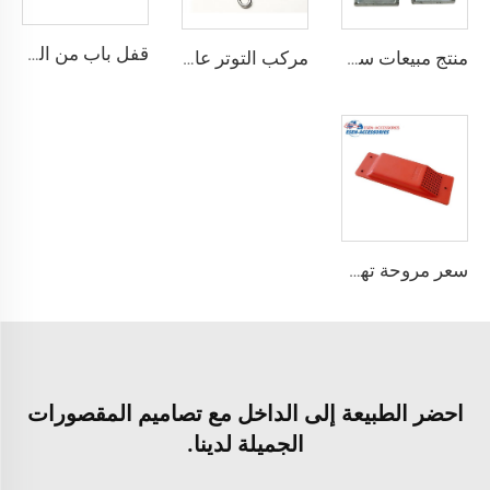
قفل باب من الصلب المقوى درجة أمان أفضل قفل شحن حاوية مع 4 مفاتيح
منتج مبيعات ساخنة معدات ربط حاوية الزاوية القفل
مركب التوتر عالي الجودة القياسية وفقًا لمعيار ISO للحاويات
سعر مروحة تهوية الحاويات مروحة عادم حاويات الشحن
احضر الطبيعة إلى الداخل مع تصاميم المقصورات
الجميلة لدينا.