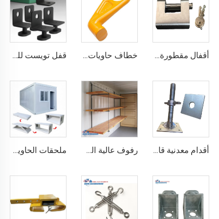
أقفال مقطورة حاويات الشحن البحري شديدة التحمل من Squire، أقفال أمان عالية الأمان، مقاس قفل للحاويات
خطاف حاويات المصنع من النوع المستقيم الأيسر/الأيمن مصنوع من سبائك الفولاذ لرفع الحاويات
قفل تويست للحاويات الشحنية ISO من الأسفل ومن الجانب & قفل زاوية لتثبيت البضائع
أقدام معدنية قابلة للتعديل لتسوية حاويات الشحن الثقيلة من 75 مم حتى 260 مم بسعة تحمل 12000 كجم
رفوف عالية الجودة لحاويات الشحن تعليق رفوف لحاويات الشحن البحرية
ملحقات الحاوية المصنوعة في الصين مستقرة وجودتها عالية، منزل حاوية قابل للطي مسبقاً