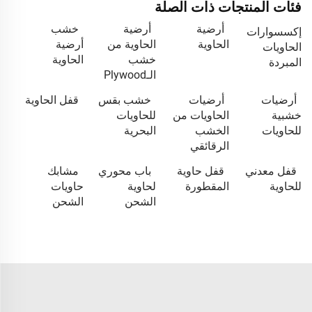
فئات المنتجات ذات الصلة
أرضية
أرضية
خشب
إكسسوارات
الحاوية
الحاوية من
أرضية
الحاويات
خشب
الحاوية
المبردة
الـPlywood
أرضيات
أرضيات
خشب بقس
قفل الحاوية
خشبية
الحاويات من
للحاويات
للحاويات
الخشب
البحرية
الرقائقي
قفل معدني
قفل حاوية
باب محوري
مشابك
للحاوية
المقطورة
لحاوية
حاويات
الشحن
الشحن