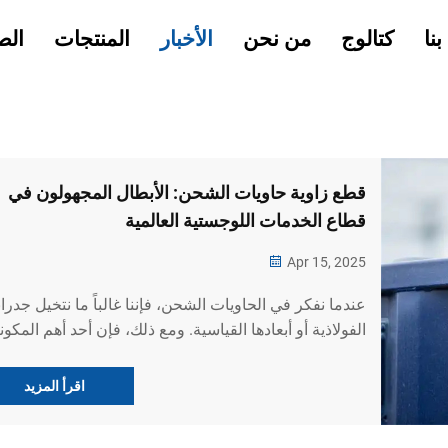
نا
كتالوج
من نحن
الأخبار
المنتجات
الص
‌قطع زاوية حاويات الشحن: الأبطال المجهولون في
قطاع الخدمات اللوجستية العالمية
Apr 15, 2025
عندما نفكر في الحاويات الشحن، فإننا غالباً ما نتخيل جدران
الفولاذية أو أبعادها القياسية. ومع ذلك، فإن أحد أهم المكو
موجود في زواياها الثمانية: ‌الأطراف الزاوية‌. هذه الكتل
المعدنية المتواضعة، التي تصنع عادة...
اقرأ المزيد