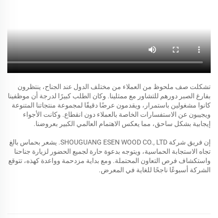
تشكلت صف ملحوظ من العملاء من مختلف الدول عند الجناح، ينتظرون
بفارغ الصبر دورهم للتشاور مع ممثلينا. وكان الطلب كبيرًا لدرجة أن موظفينا
كانوا مشغولين باستمرار، ويقدمون عرضًا دقيقًا لمجموعة منتجاتنا المتنوعة
ويجيبون عن الاستفسارات الخاصة بالعملاء دون انقطاع. وكانت الأجواء
إيجابية بشكل ساحق، مما يعكس الاهتمام العالمي الكبير بعروضنا.
إن فريق شركة SHOUGUANG ESEN WOOD CO., LTD. يشعر بحماس بالغ
تجاه الاستجابة الحماسية، ويتوجه بدعوة حارة لجميع الحضور لزيارة جناحنا
واستكشاف فرص التعاون المحتملة. ومع بداية مزدحمة وواعدة كهذه، تتوقع
الشركة أسبوعًا ناجحًا للغاية في المعرض.