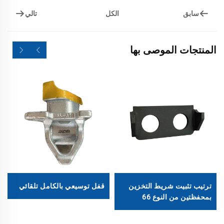
سابق
تالي
الكل
المنتجات الموصى بها
ترتيب تثبيت شريط التخزين
قفل توسيعي بالكامل تلقائي
بمحفظتين من النوع 66