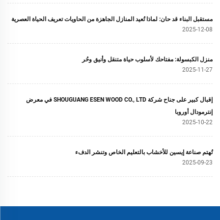
مستقبل البناء قد حان: لماذا تُعيد المنازل الجاهزة من الحاويات تعريف الحياة العصرية
2025-12-08
منزل الكبسولة: مفتاحك لأسلوب حياة متنقل وأنيق وحُر
2025-11-27
إقبال كبير على جناح شركة SHOUGUANG ESEN WOOD CO., LTD في معرض
إنترمودال أوروبا
2025-10-22
تُهتم صناعة إيسين للأخشاب بالتعليم الخاص وتنشر الدفء
2025-09-23