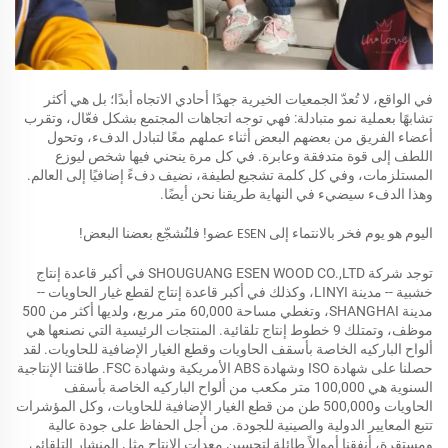
في الواقع، لا تُعدّ الجمعيات الخيرية جهدًا أحادي الاتجاه أبدًا؛ بل هي أكثر
تشابهًا بعملية نمو متبادلة: فهي توجه اتجاهات المجتمع بشكل فعّال، وتقرب
أعضاء الفريق من بعضهم البعض أثناء عملهم معًا لتبادل الدفء، وتحول
اللطف إلى قوة متدفقة وعابرة. في كل مرة ينحني فيها شخص ليوزع
المستلزمات، وفي كل كلمة تشجيع لطيفة، نضيف دفءً إضافيًا إلى العالم.
وهذا الدفء سيضيء في النهاية طريقنا نحن أيضًا.
اليوم هو يوم فخر بالانتماء إلى
عضو! فلنُشجّع بعضنا البعض!
ESEN
توجد شركة SHOUGUANG ESEN WOOD CO.,LTD في أكبر قاعدة إنتاج
خشبية -- مدينة LINYI، وكذلك في أكبر قاعدة إنتاج لقطع غيار الحاويات --
مدينة SHANGHAI، وتغطي مساحة 60,000 متر مربع، ولديها أكثر من 500
موظف، وتمتلك 9 خطوط إنتاج تلقائية. المنتجات الرئيسية التي نصنعها هي
ألواح الباركيه الخاصة بأسقف الحاويات وقطع الغيار الإضافية للحاويات. لقد
حصلنا على شهادة ISO وشهادة ABS الأمريكية وشهادة FSC. طاقتنا الإنتاجية
السنوية هي 100,000 متر مكعب من ألواح الباركيه الخاصة بأسقف
الحاويات و500,000 طن من قطع الغيار الإضافية للحاويات، وكل المؤشرات
تتبع المعايير الدولية والصينية للجودة. من أجل الحفاظ على جودة عالية
ومستقرة، أنفقنا أموالاً طائلة لتحسين معدات الإنتاج مثل المنشار التلقائي