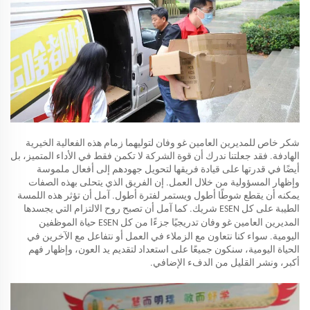
شكر خاص للمديرين العامين غو وفان لتوليهما زمام هذه الفعالية الخيرية
الهادفة. فقد جعلتنا ندرك أن قوة الشركة لا تكمن فقط في الأداء المتميز، بل
أيضًا في قدرتها على قيادة فريقها لتحويل جهودهم إلى أفعال ملموسة
وإظهار المسؤولية من خلال العمل. إن الفريق الذي يتحلى بهذه الصفات
يمكنه أن يقطع شوطًا أطول ويستمر لفترة أطول. آمل أن تؤثر هذه اللمسة
الطيبة على كل
شريك. كما آمل أن تصبح روح الالتزام التي يجسدها
ESEN
المديرين العامين غو وفان تدريجيًا جزءًا من كل
حياة الموظفين
ESEN
اليومية. سواء كنا نتعاون مع الزملاء في العمل أو نتفاعل مع الآخرين في
الحياة اليومية، سنكون جميعًا على استعداد لتقديم يد العون، وإظهار فهم
أكبر، ونشر القليل من الدفء الإضافي.