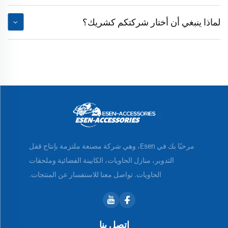
لماذا ينبغي أن أختار شركتكم كشريك؟
مرحبًا بك في Esen، وهي شركة مصنعة ملتزمة بإنتاج قفل
التدوير، منازل الحاويات، الكابينة الفضائية وملحقات
الحاويات. تواصل معنا للاستفسار عن المنتجات.
اتصل بنا