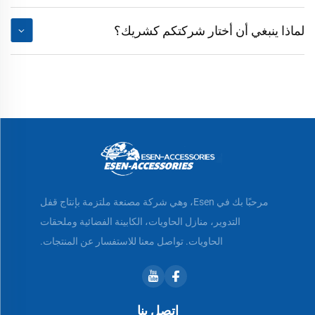
لماذا ينبغي أن أختار شركتكم كشريك؟
مرحبًا بك في Esen، وهي شركة مصنعة ملتزمة بإنتاج قفل
التدوير، منازل الحاويات، الكابينة الفضائية وملحقات
الحاويات. تواصل معنا للاستفسار عن المنتجات.
اتصل بنا