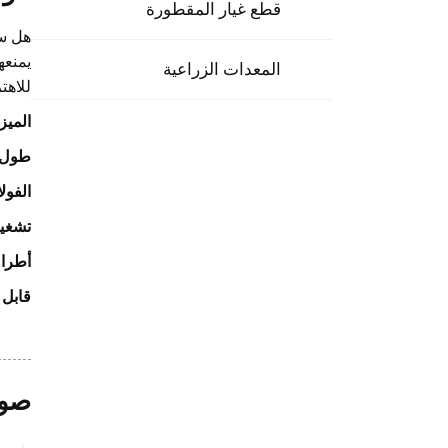
قطع غيار المقطورة
هل سئ
يمنعه
المعدات الزراعية
للاهت
الميز
طول ق
الفول
تشغيل سه
أطراف
قابل 
صور