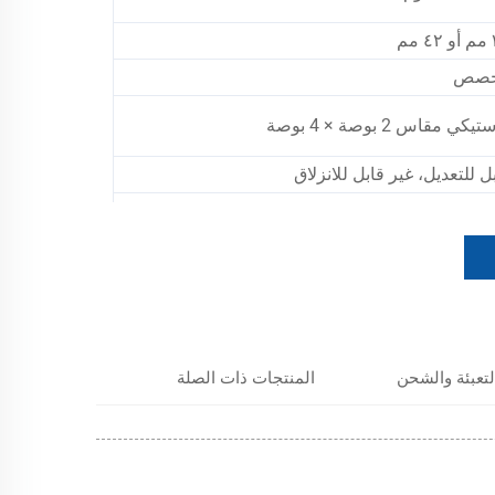
مم
صص
تيكي مقاس 2 بوصة × 4 بوصة
ل للتعديل، غير قابل للانزلاق
تخدم لتثبيت البضائع داخل الشاحنات والشاحنات
غيرة لمنعها من التحرك
لتعبئة والشحن
المنتجات ذات الصلة