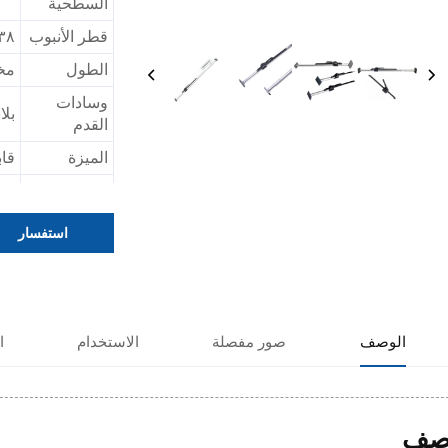
السطحية
قطر الأنبوب
٣٨ مم أو ٤٢ 
الطول
مخ
وسادات
بلاس
القدم
الميزة
قاب
يُس
الاستخدام
الص
استفسار
الوصف
صور مفصلة
الاستخدام
ا
صف