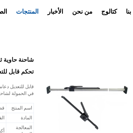
نا
كتالوج
من نحن
الأخبار
المنتجات
الص
شاحنة حاوية ث
تحكم قابل للت
قابل للتعديل
دعام
في الحمولة لشاحن
اسم المنتج
قض
المادة
الف
المعالجة
أكس