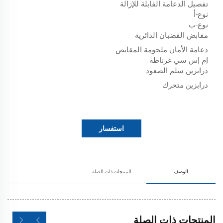
تفصيل الدعامة القابلة للإزالة
نوع-أ
نوع-ب
مقابض القضبان الدائرية
دعامة الأمان ملحومة المقابض
إم إس سي غرناطة
درابزين سلم الصعود
درابزين متحرك
استفسار
الوصف
المنتجات ذات الصلة
المنتجات ذات الصلة