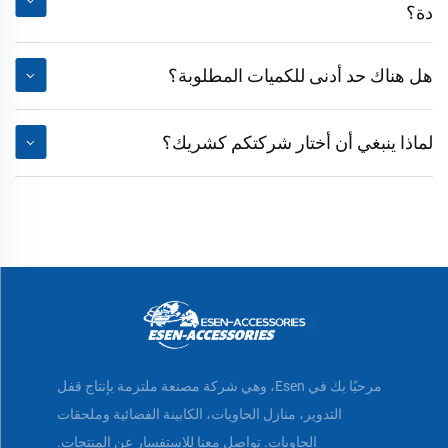
دة؟
هل هناك حد أدنى للكميات المطلوبة؟
لماذا ينبغي أن أختار شركتكم كشريك؟
مرحبًا بك في Esen، وهي شركة مصنعة ملتزمة بإنتاج قفل
التدوير، منازل الحاويات، الكابينة الفضائية وملحقات
الحاويات. تواصل معنا للاستفسار عن المنتجات.