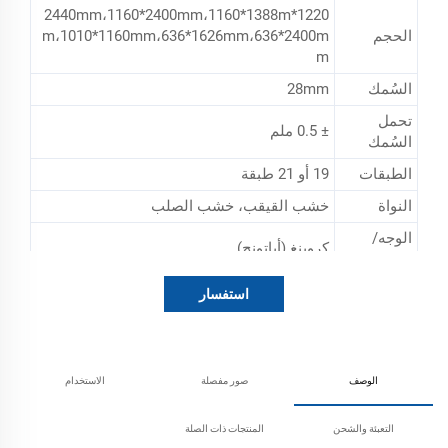
1220*2440mm،1160*2400mm،1160*1388m
الحجم
m،1010*1160mm،636*1626mm،636*2400m
m
السُمك
28mm
تحمل
± 0.5 ملم
السُمك
الطبقات
19 أو 21 طبقة
النواة
خشب القيقب، خشب الصلب
الوجه/
كروينغ (أباتونج)
الظهر
الغراء
WBP (الغراء الفينولي: غراء مقاوم للماء جدًا)
استفسار
الوزن
58-70 كجم
الكثافة
780-850 كجم/م3
الوصف
صور مفصلة
الاستخدام
TAILILEUM-400 معالج، شهادة التعفير، شهادة
المعالجة
الاختبار، شهادة صحية نباتية
التعبئة والشحن
المنتجات ذات الصلة
المعالجة