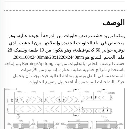
خام، مطلي أو مع فيلم مضاد للانزلاق
السطحية
عمل خدوش بزاوية 45 درجة مع رش طلاء مضاد
علاج الحافة
للماء
الوصف
شهادة
المكتب الأمريكي للشحن، FSC، AQIS،
يمكننا توريد خشب رصف حاويات من الدرجة أ بجودة عالية، وهو
معامل
فوق 6000N، 8000N، 10000N
متخصص في بناء الحاويات الجديدة وإصلاحها. يزن الخشب الذي
المرونة
نوفره حوالي 60 كجم/قطعة، وهو يتكون من 19 طبقة وسمكه 28
الحمولة
7.2 أطنان
ملم. الحجم الشائع هو 28x1160x2400mm/28x1220x2440mm.
القصوى
خشب الرصف الخاص بالحاويات من نوع Keruing/Apitong يتم إنتاجه
محتوى
باستخدام شرائح خشبية صلبة مختارة. إنه نوع من الأرضيات
≤12%
الرطوبة
المستخدمة في النقل ويتميز بمتانته العالية حيث يجب أن يتحمل
حركة الشاحنات المستمرة أثناء تحميل وتفريغ الحاويات.
المعيار
GB/T 19536-2004
الصيني
الحد الأدنى
1160X2400X28m
1x20ft
لكمية
268 قطعة
الحاوية
m
الطلب
1220X2440X28m
256قطعة
m