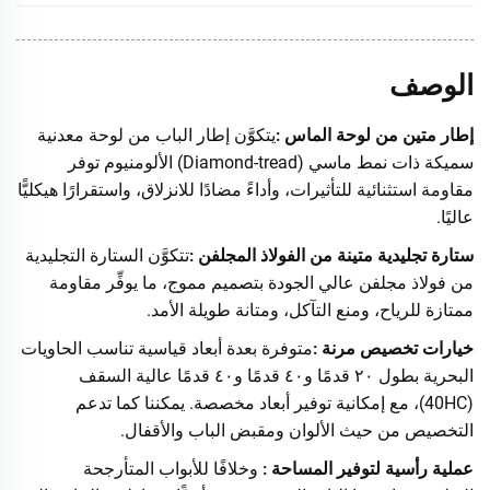
الوصف
إطار متين من لوحة الماس
يتكوَّن إطار الباب من لوحة معدنية
:
سميكة ذات نمط ماسي (Diamond-tread)
توفر
الألومنيوم
مقاومة استثنائية للتأثيرات، وأداءً مضادًا للانزلاق، واستقرارًا هيكليًّا
عاليًا.
ستارة تجليدية متينة من الفولاذ المجلفن
تتكوَّن الستارة التجليدية
:
من فولاذ مجلفن عالي الجودة بتصميم مموج، ما يوفِّر مقاومة
ممتازة للرياح، ومنع التآكل، ومتانة طويلة الأمد.
خيارات تخصيص مرنة
متوفرة بعدة أبعاد قياسية تناسب الحاويات
:
البحرية بطول ٢٠ قدمًا و٤٠ قدمًا و٤٠ قدمًا عالية السقف
(40HC)، مع إمكانية توفير أبعاد مخصصة.
كما تدعم
يمكننا
التخصيص من حيث الألوان ومقبض الباب والأقفال.
عملية رأسية لتوفير المساحة
وخلافًا للأبواب المتأرجحة
: