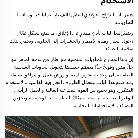
الاستخدام
يُعتبر باب الدرّاج الفولاذي القابل لللف باباً عملياً جداً ومناسباً
للحاويات.
ويتميّز هذا الباب بأداءٍ ممتازٍ في الإغلاق، ما يمنع بشكلٍ فعّال
دخول الغبار ومياه الأمطار والحشرات إلى الحاوية، ويحمي بذلك
سلامة البضائع.
إن بابنا المتدرج للحاويات الشحنية مع إطار من لوحة الماس هو
حلٌّ متين وقويٌّ جدًّا مصمَّم خصيصًا لتحويل الحاويات الشحنية
القياسية إلى وحدات تخزين آمنة أو ورش عمل أو مرافق متنقلة.
وقد صُنع هذا الباب ليتحمَّل الظروف الخارجية القاسية والاستخدام
المتكرر، وهو يجمع بين القوة الصناعية العالية والعمل الرأسي
لتوفير المساحة، ما يجعله مثاليًّا للتطبيقات اللوجستية وتخزين
البضائع والاستخدامات التجارية.