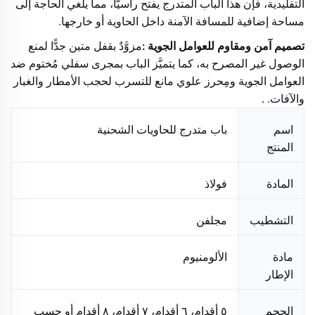
التقليدية، فإن هذا الباب المتدرج يفتح رأسيًّا، مما يلغي الحاجة إلى
مساحة إضافية للمسافة الآمنة داخل الحاوية أو خارجها.
تصميم آمن ومقاوم للعوامل الجوية
مزوَّدٌ بقفل متين جدًّا لمنع
:
الوصول غير المصرح به، كما يتميَّز الباب بمجرى سفلي مُختوم ضد
العوامل الجوية ومِحرز علوي مانع للتسرب لحجب الأمطار والغبار
والآفات.
.
اسم
باب متدرج للحاويات الشحنية
المنتج
المادة
فولاذ
التشطيب
مجلفن
مادة
الألومنيوم
الإطار
الحجم
٥ أقدام، ٦ أقدام، ٧ أقدام، ٨ أقدام أو حسب