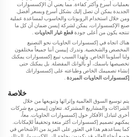
بعمليات أسرع وأكثر كفاءة. مما يعني أن الإكسسوارات
الجديدة يمكن أن تصل إليك بشكل أسرع وبسعر أفضل.
ومن خلال استخدام الروبوتات والحاسوب لمساعدة عملية
صنع الإكسسوارات، يمكن لشركة إيسن ضمان أن كل ما
تنتجه يكون من أعلى جودة
قطع غيار الحاويات
.
هناك اتجاه في إكسسوارات الحاويات نحو التصنيع
المخصص والشخصية. وتدرك إييسن أننا جميعاً مختلفون
ولنا أسلوبنا الخاص. ولهذا السبب تبيع إكسسوارات يمكنك
تخصيصها باسمك، أو بألوانك المفضلة. بل يمكنك حتى
إنشاء تصميمك الخاص وطباعته على إكسسواراتك
إكسسوارات الحاويات المبردة
.
خلاصة
يتم توسيع السوق العالمية وإثرائها وتنويعها من خلال
الشراكات والمشاريع المشتركة. تتعاون إييسن مع شركات
أخرى لتبادل الأفكار حول إكسسوارات الحاويات. معاً،
يمكنهم تصميم إكسسوارات أكثر متعة وتحقيقاً للإمكانات.
كما يساعدهم هذا في العثور على المزيد من الأشخاص في
جميع أنحاء العالم قد يكونون بحاجة إلى الإكسسوار المثالي