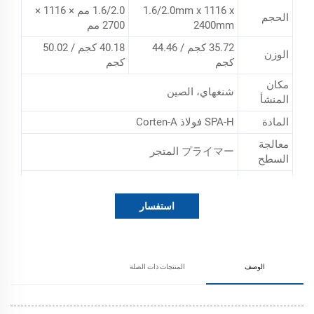
1.6/2.0mm x 1116 x
1.6/2.0 مم × 1116 ×
الحجم
2400mm
2700 مم
35.72 كجم / 44.46
40.18 كجم / 50.02
الوزن
كجم
كجم
مكان
شنغهاي، الصين
المنشأ
المادة
SPA-H فولاذ Corten-A
معالجة
プライマー المتجر
السطح
التعرج
4C
الاستخدام
بناء وإصلاح حاويات 20 قدم و40 قدم
استفسار
الوصف
المنتجات ذات الصلة