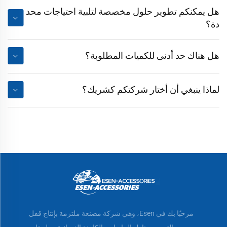
هل يمكنكم تطوير حلول مخصصة لتلبية احتياجات محد
دة؟
هل هناك حد أدنى للكميات المطلوبة؟
لماذا ينبغي أن أختار شركتكم كشريك؟
مرحبًا بك في Esen، وهي شركة مصنعة ملتزمة بإنتاج قفل