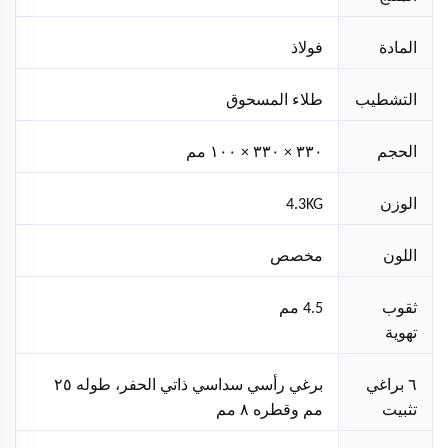
المادة
فولاذ
التشطيب
طلاء المسحوق
الحجم
٣٣٠ × ٣٣٠ × ١٠٠ مم
الوزن
4.3KG
اللون
مخصص
ثقوب
4.5 مم
تهوية
٦ براغي
برغي رأسي سداسي ذاتي الحفر، طوله ٢٥
تثبيت
مم وقطره ٨ مم