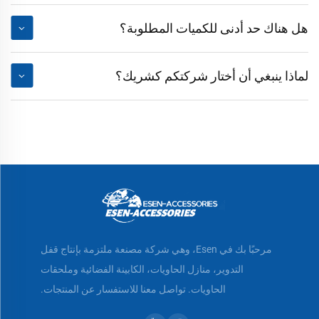
هل هناك حد أدنى للكميات المطلوبة؟
لماذا ينبغي أن أختار شركتكم كشريك؟
مرحبًا بك في Esen، وهي شركة مصنعة ملتزمة بإنتاج قفل
التدوير، منازل الحاويات، الكابينة الفضائية وملحقات
الحاويات. تواصل معنا للاستفسار عن المنتجات.