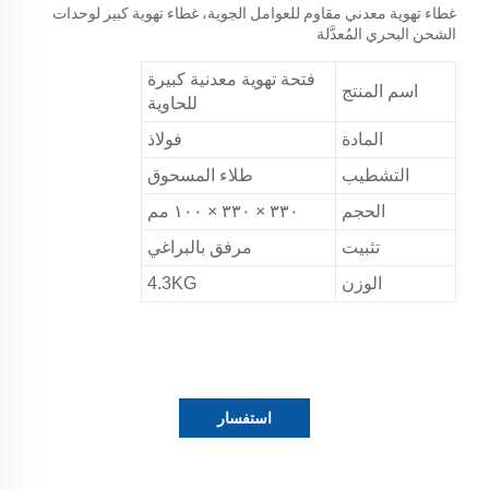
غطاء تهوية معدني مقاوم للعوامل الجوية، غطاء تهوية كبير لوحدات
الشحن البحري المُعدَّلة
فتحة تهوية معدنية كبيرة
اسم المنتج
للحاوية
المادة
فولاذ
التشطيب
طلاء المسحوق
الحجم
٣٣٠ × ٣٣٠ × ١٠٠ مم
تثبيت
مرفق بالبراغي
الوزن
4.3KG
استفسار