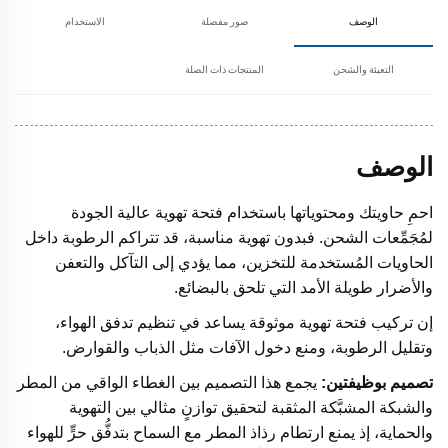
الوصف
صور مفصلة
الاستخدام
التعبئة والشحن
المنتجات ذات الصلة
الوصف
احمِ حاويتك ومحتوياتها باستخدام فتحة تهوية عالية الجودة
لمُجَمِّعات الشحن. فبدون تهوية مناسبة، قد تتراكم الرطوبة داخل
الحاويات المُستخدمة للتخزين، مما يؤدي إلى التآكل والتعفن
والأضرار طويلة الأمد التي تلحق بالبضائع.
إن تركيب فتحة تهوية موثوقة يساعد في تنظيم تدفق الهواء،
وتقليل الرطوبة، ومنع دخول الآفات مثل الذباب والقوارض.
تصميم بوظيفتين:
يجمع هذا التصميم بين الغطاء الواقي من المطر
والشبكة المشبَّكة المثقبة لتحقيق توازنٍ مثالي بين التهوية
والحماية، إذ يمنع ارتطام رذاذ المطر مع السماح بتدفُّق حرٍّ للهواء