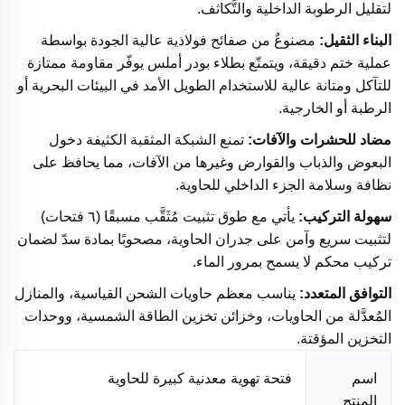
لتقليل الرطوبة الداخلية والتَّكاثف.
البناء الثقيل:
مصنوعٌ من صفائح فولاذية عالية الجودة بواسطة
عملية ختم دقيقة، ويتمتّع بطلاء بودر أملس يوفّر مقاومة ممتازة
للتآكل ومتانة عالية للاستخدام الطويل الأمد في البيئات البحرية أو
الرطبة أو الخارجية.
مضاد للحشرات والآفات:
تمنع الشبكة المثقبة الكثيفة دخول
البعوض والذباب والقوارض وغيرها من الآفات، مما يحافظ على
نظافة وسلامة الجزء الداخلي للحاوية.
سهولة التركيب:
يأتي مع طوق تثبيت مُثَقَّب مسبقًا (٦ فتحات)
لتثبيت سريع وآمن على جدران الحاوية، مصحوبًا بمادة سدّ لضمان
تركيب محكم لا يسمح بمرور الماء.
التوافق المتعدد:
يناسب معظم حاويات الشحن القياسية، والمنازل
المُعدَّلة من الحاويات، وخزائن تخزين الطاقة الشمسية، ووحدات
التخزين المؤقتة.
اسم
فتحة تهوية معدنية كبيرة للحاوية
المنتج