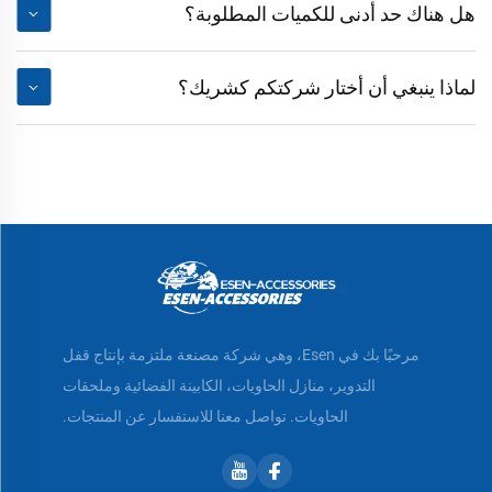
هل هناك حد أدنى للكميات المطلوبة؟
لماذا ينبغي أن أختار شركتكم كشريك؟
مرحبًا بك في Esen، وهي شركة مصنعة ملتزمة بإنتاج قفل
التدوير، منازل الحاويات، الكابينة الفضائية وملحقات
الحاويات. تواصل معنا للاستفسار عن المنتجات.