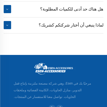
هل هناك حد أدنى للكميات المطلوبة؟
لماذا ينبغي أن أختار شركتكم كشريك؟
مرحبًا بك في Esen، وهي شركة مصنعة ملتزمة بإنتاج قفل
التدوير، منازل الحاويات، الكابينة الفضائية وملحقات
الحاويات. تواصل معنا للاستفسار عن المنتجات.