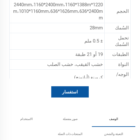
1220*2440mm،1160*2400mm،1160*1388m
الحجم
m،1010*1160mm،636*1626mm،636*2400m
m
السُمك
28mm
تحمل
± 0.5 ملم
السُمك
الطبقات
19 أو 21 طبقة
النواة
خشب القيقب، خشب الصلب
الوجه/
كروينغ (أباتونج)
الظهر
الغراء
WBP (الغراء الفينولي: غراء مقاوم للماء جدًا)
استفسار
الوزن
58-70 كجم
الكثافة
780-850 كجم/م3
الوصف
صور مفصلة
الاستخدام
TAILILEUM-400 معالج، شهادة التعفير، شهادة
المعالجة
الاختبار، شهادة صحية نباتية
التعبئة والشحن
المنتجات ذات الصلة
المعالجة