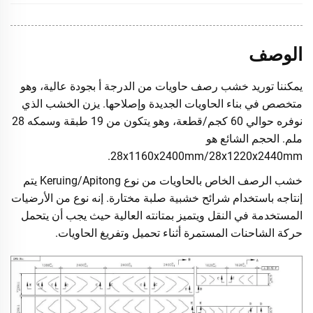
خام، مطلي أو مع فيلم مضاد للانزلاق
السطحية
عمل خدوش بزاوية 45 درجة مع رش طلاء مضاد
علاج الحافة
للماء
الوصف
شهادة
المكتب الأمريكي للشحن، FSC، AQIS،
يمكننا توريد خشب رصف حاويات من الدرجة أ بجودة عالية، وهو
معامل
فوق 6000N، 8000N، 10000N
متخصص في بناء الحاويات الجديدة وإصلاحها. يزن الخشب الذي
المرونة
نوفره حوالي 60 كجم/قطعة، وهو يتكون من 19 طبقة وسمكه 28
الحمولة
7.2 أطنان
ملم. الحجم الشائع هو
القصوى
28x1160x2400mm/28x1220x2440mm.
محتوى
≤12%
الرطوبة
خشب الرصف الخاص بالحاويات من نوع Keruing/Apitong يتم
إنتاجه باستخدام شرائح خشبية صلبة مختارة. إنه نوع من الأرضيات
المعيار
GB/T 19536-2004
المستخدمة في النقل ويتميز بمتانته العالية حيث يجب أن يتحمل
الصيني
حركة الشاحنات المستمرة أثناء تحميل وتفريغ الحاويات.
الحد الأدنى
1160X2400X28m
1x20ft
لكمية
268 قطعة
الحاوية
m
الطلب
1220X2440X28m
256قطعة
m