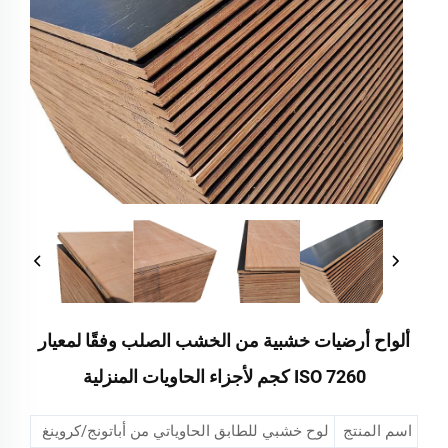
ألواح أرضيات خشبية من الخشب الصلب وفقًا لمعيار
ISO 7260 كجم لأجزاء الحاويات المنزلية
اسم المنتج
لوح خشبي للطابق الحاوياتي من أباتونج/كروينغ