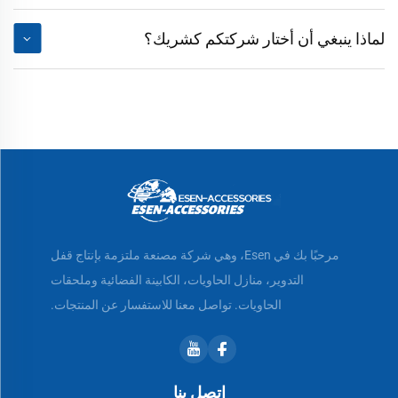
لماذا ينبغي أن أختار شركتكم كشريك؟
مرحبًا بك في Esen، وهي شركة مصنعة ملتزمة بإنتاج قفل
التدوير، منازل الحاويات، الكابينة الفضائية وملحقات
الحاويات. تواصل معنا للاستفسار عن المنتجات.
اتصل بنا