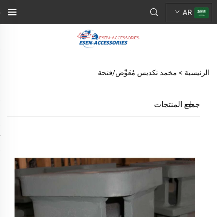
AR
الرئيسية >
مخمد تكديس مُعَوِّض/فتحة
جميع المنتجات