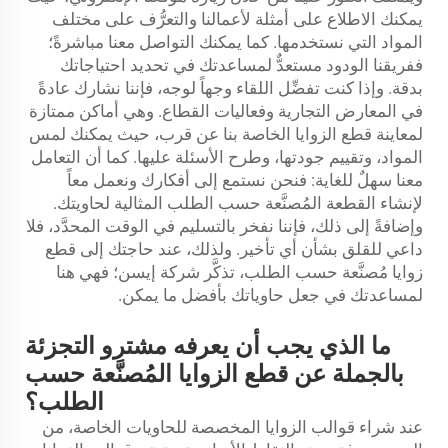
يمكنك الاطلاع على أمثلة لأعمالنا والتعرُّف على مختلف
المواد التي نستخدمها. كما يمكنك التواصل معنا مباشرةً؛
ففريقنا الودود مستعدٌّ لمساعدتك في تحديد احتياجاتك
بدقة. وإذا كنت تفضِّل اللقاء وجهاً لوجه، فإننا نشارك عادةً
في المعارض التجارية وفعاليات القطاع. وهي أماكن ممتازة
لمعاينة قطع الزوايا الخاصة بنا عن قرب، حيث يمكنك لمس
المواد، وتقييم جودتها، وطرح الأسئلة عليها. كما أن التعامل
معنا سهلٌ للغاية: فنحن نستمع إلى أفكارك ونعمل معاً
لإنشاء القطعة المُصنَّعة حسب الطلب المثالية لحاويتك.
وإضافةً إلى ذلك، فإننا نفخر بالتسليم في الوقت المحدَّد، فلا
داعي للقلق بشأن أي تأخير. ولذلك، عند حاجتك إلى قطع
زوايا مُصنَّعة حسب الطلب، تذكَّر شركة إيسن؛ فهي هنا
لمساعدتك في جعل حاوياتك بأفضل ما يمكن.
ما الذي يجب أن يعرفه مشترو التجزئة
بالجملة عن قطع الزوايا المُصنَّعة حسب
الطلب؟
عند شراء قوالب الزوايا المخصصة للحاويات الخاصة، من