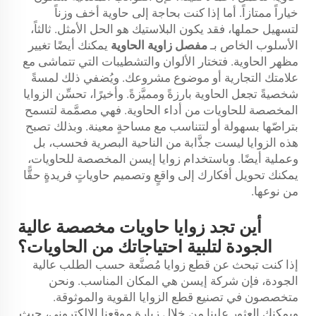
خياراً ممتازاً. أما إذا كنت بحاجة إلى حاوية أخف وزناً
لتسهيل حملها، فقد يكون البلاستيك هو الحل الأمثل. ثالثاً،
الأسلوب الخاص بـ
مفصل زاوية الحاوية
يمكنك أيضًا تغيير
مظهر الحاوية. فتختار الألوان والتشطيبات التي تتماشى مع
علامتك التجارية أو موضوع مشروعك. ويُضفي ذلك لمسةً
شخصيةً تجعل الحاوية بارزةً ومميَّزةً. وأخيرًا، تحسِّن الزوايا
المخصصة للحاويات من أداء الحاوية. فهي مصمَّمة لتسمح
بتراصّها بسهولة أو لتتناسب مع مساحةٍ معينة. وبذلك تصبح
هذه الزوايا ليست جذَّابة من الناحية البصرية فحسب، بل
وعملية أيضًا. وباستخدام زوايا إيسن المخصصة للحاويات،
يمكنك تحويل أفكارك إلى واقعٍ وتصميم حاوياتٍ فريدةٍ حقًّا
من نوعها.
أين تجد زوايا حاويات مخصصة عالية
الجودة لتلبية احتياجاتك من الحاويات؟
إذا كنت تبحث عن قطع زوايا مُصنَّعة حسب الطلب عالية
الجودة، فإن شركة إيسن هي المكان المناسب. ونحن
متخصصون في تصنيع قطع الزوايا القوية والموثوقة.
ويمكنك العثور علينا من خلال زيارة موقعنا الإلكتروني، حيث