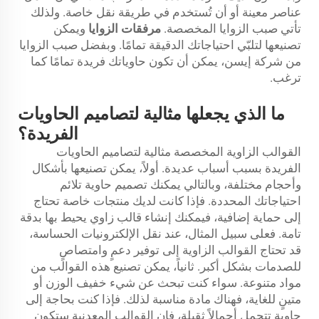
عناصر معينة أو أن تُستخدم في طريقة نقل خاصة. ولذلك
تأتي صبب الزوايا المخصصة.
مرفقات الزوايا
ويمكن
تصنيعها لتلبّي احتياجاتك الدقيقة تمامًا. وبفضل صبب الزوايا
من شركة إيسن، يمكن أن تكون حاوياتك فريدة تمامًا كما
ترغب.
ما الذي يجعلها مثالية لتصاميم الحاويات
الفريدة؟
القوالب الزاوية المخصصة مثالية لتصاميم الحاويات
الفريدة بسبب أسباب عديدة. أولاً، يمكن تصنيعها بأشكال
وأحجام مختلفة، وبالتالي يمكنك تصميم حاوية تلائم
احتياجاتك المحددة. فإذا كانت لديك منتجات خاصة تحتاج
إلى حماية إضافية، فيمكنك إنشاء قالب زاوي يحيط بها بدقة
تامة. فعلى سبيل المثال، عند نقل الإلكترونيات الحساسة،
قد تحتاج القوالب الزاوية إلى توفير دعمٍ وامتصاصٍ
للصدمات بشكل أكبر. ثانياً، يمكن تصنيع هذه القوالب من
مواد متنوعة. سواء كنت تبحث عن شيء خفيف الوزن أو
متينٍ للغاية، فهناك مادة مناسبة لذلك. فإذا كنت بحاجة إلى
حاوية تتحمل أحمالاً ثقيلة، فإن القوالب المعدنية ستكون