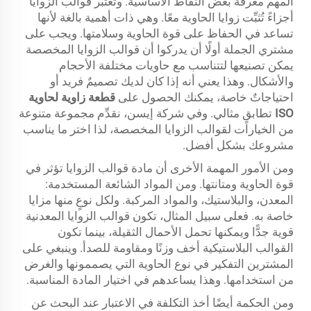
المهم معرفة بعض النقاط الأساسية. وتعتبر قوالب الزوايا
أجزاءً تُثبِّت زوايا الحاوية معًا. وهي ذات أهمية بالغة لأنها
تساعد في الحفاظ على قوة الحاوية وسلامتها. ويجب على
مشتري الجملة أولًا أن يدركوا أن قوالب الزوايا المخصصة
يمكن تصنيعها لتتناسب مع حاويات مختلفة الأحجام
والأشكال. وهذا يعني أنه إذا كان لديك تصميمٌ فريد أو
احتياجاتٌ خاصة، يمكنك الحصول على
قطعة زاوية لحاوية
ISO
تطابقٍ مثالي. وفي شركة إيسن، نقدِّم مجموعة متنوعة
من الخيارات لقوالب الزوايا المخصصة، لذا اختر ما يناسب
مشروعك بشكل أفضل.
ومن الأمور المهمة الأخرى أن مادة قوالب الزوايا تؤثر في
قوة الحاوية ومتانتها. ومن المواد الشائعة المستخدمة:
المعدن، والبلاستيك، والمواد المركبة. ولكل نوعٍ منها مزايا
خاصة به. فعلى سبيل المثال، تكون قوالب الزوايا المعدنية
قوية جدًّا ويمكنها تحمل الأحمال الثقيلة، بينما تكون
القوالب البلاستيكية أخف وزنًا ومقاومة للصدأ. وينبغي على
المشترين التفكير في نوع الحاوية التي يصممونها والغرض
من استخدامها. وهذا يساعدهم في اختيار المادة المناسبة.
ومن الحكمة أيضًا أخذ التكلفة في الاعتبار عند البحث عن