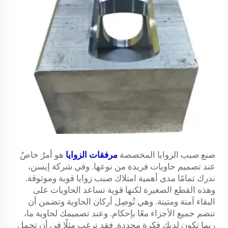
صنع صبب الزوايا المخصصة
مرفقات الزوايا
هو أمرٌ خاصٌ
عند تصميم حاويات فريدة من نوعها. وفي شركة إيسن،
ندرك تمامًا مدى أهمية امتلاك صبب زوايا قوية وموثوقة.
وهذه القطع الصغيرة لكنها قوية تساعد الحاويات على
البقاء آمنة ومتينة. وهي تُوصِل أركان الحاوية وتضمن أن
تنضم جميع الأجزاء معًا بإحكام. وعند تصميمك لحاوية ما،
ربما تكون لديك فكرة محددة. فقد ترغب مثلًا في أن تحمل