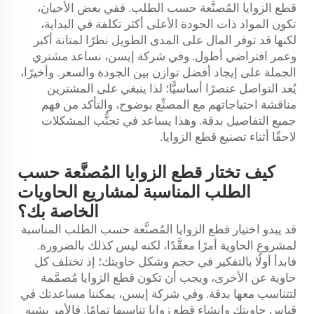
قطع الزوايا المُصنَّعة حسب الطلب. ففي بعض الأحيان،
تكون المواد ذات الجودة الأعلى أكثر تكلفة في البداية،
لكنها قد توفر المال على المدى الطويل نظرًا لمتانة أكبر
وعمر افتراضي أطول. وفي شركة إيسن، نساعد مشتري
الجملة على إيجاد أفضل توازن بين الجودة والسعر. وأخيرًا،
يُعد التواصل عنصرًا أساسيًّا؛ لذا ينبغي على المشترين
مناقشة احتياجاتهم مع المصنِّع بوضوح، والتأكد من فهم
جميع التفاصيل بدقة. وهذا يساعد في تجنُّب المشكلات
لاحقًا أثناء تصنيع قطع الزوايا.
كيف تختار قطع الزوايا المُصنَّعة حسب
الطلب المناسبة لمشاريع الحاويات
الخاصة بك؟
قد يبدو اختيار قطع الزوايا المُصنَّعة حسب الطلب المناسبة
لمشروع الحاوية أمرًا معقَّدًا، لكنه ليس كذلك بالضرورة.
فابدأ أولًا بالتفكير في حجم وشكل حاويتك؛ إذ تختلف كل
حاوية عن الأخرى، ويجب أن تكون قطع الزوايا مُصمَّمة
لتتناسب معها بدقة. وفي شركة إيسن، يمكننا مساعدتك في
قياس حاويتك وإنشاء قطع زوايا تناسبها تمامًا. فالأمر يشبه