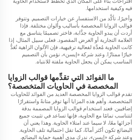
اقتراحات بناءً على المكان الذي تخطط لاستخدام الحاوية
فيه وكيفية استخدامها.
وأخيرًا، تأكَّد من الاستفسار عن خيارات التصميم. وتتوفر
قوالب الزوايا المخصصة بأساليب وألوان مختلفة. فإذا
أردت أن يبدو الحاوية جذَّابة، فاختر تصميمًا يتناسق مع
العلامة التجارية أو الغرض المقصود. فعلى سبيل المثال، إذا
كانت الحاوية مُعدَّة لفعالية ترفيهية، فإن الألوان الزاهية تُعَدُّ
خيارًا ممتازًا. وعند شركة «إيسن»، نؤمن بأن التصميم
المناسب يمكن أن يجعل الحاوية ملفتة للانتباه.
ما الفوائد التي تقدِّمها قوالب الزوايا
المخصصة في الحاويات المتخصصة؟
تقدم قوالب الزوايا المخصصة العديد من الفوائد للحاويات
المتخصصة. وأهم هذه المزايا أنها توفر متانةً واستقرارًا
إضافيين. فعند استخدام قوالب الزوايا المصممة بدقة
لتتناسب تمامًا مع الحاوية، فإنها تساعد في تثبيت جميع
أجزائها معًا، لا سيما عند امتلاء الحاوية. وهذا يعني أن
البضائع تكون أكثر أمانًا، كما تقل احتمالية تلف الحاوية.
وعند شركة «إيسن»، ندرك مدى أهمية حماية البضائع،