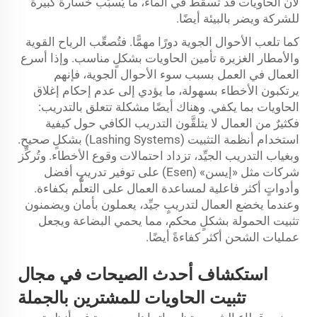
لأن الحاويات قد تسقط في الماء، ما يُسبِّب خسارة كبيرة
للشركة ويضر بالبيئة أيضًا.
كما تلعب الأحوال الجوية دورًا مهمًّا. فتُصعِّب الرياح القوية
والأمطار الغزيرة تأمين الحاويات بشكلٍ مناسب. وإذا أسرع
العمال في العمل بسبب سوء الأحوال الجوية، فإنهم
يرتكبون الأخطاء بسهولة، ما يؤدي إلى عدم إحكام إغلاق
الحاويات بما يكفي. وهناك أيضًا مشكلة تتعلق بالتدريب:
فكثيرٌ من العمال لا يتلقَّون التدريب الكافي حول كيفية
استخدام أنظمة التثبيت (Lashing Systems) بشكلٍ صحيح.
وبغياب التدريب الجيِّد، تزداد احتمالات وقوع الأخطاء. وتُركِّز
شركات مثل «إيسن» (Esen) على توفير تدريبٍ أفضل
وأدواتٍ أكثر فاعلية لمساعدة العمال على التعلُّم بكفاءة.
وعندما يخضع العمال لتدريبٍ جيِّد، يعملون بأمان ويضمنون
تثبيت الحمولة بشكلٍ محكم، مما يحمي البضاعة ويجعل
عمليات الشحن أكثر كفاءةً أيضًا.
استكشاف أحدث الصيحات في مجال
تثبيت الحاويات للمشترين بالجملة