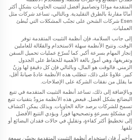
المتقدمة موادًا وتصاميمَ أفضل لتثبيت الحاويات بشكلٍ أكثر
أمانًا مقارنةً بالطرق التقليدية. وبالتالي، تساعد شركات مثل
Esen شركات الشحن على تجنّب المشكلات التي تُبطئ
العمليات.
إلى جانب السلامة، فإن أنظمة التثبيت المتقدمة توفر
الوقت. وتتيح الأنظمة سهلة الاستخدام والفعّالة للعاملين
إنجاز المهام بسرعة أكبر. كما تُسرّع عمليات تحميل السفن
وتفريغها، وهي أمورٌ بالغة الأهمية للحفاظ على الجدول
الزمني. فالوقت هو المال، وبالتالي فإن كل دقيقةٍ لها وزنٌ
كبير. علاوةً على ذلك، تتطلب هذه الأنظمة عادةً صيانةً أقل،
ما يقلل من نفقات الشركة على الإصلاحات.
وبالإضافة إلى ذلك، تساعد أنظمة التثبيت المتقدمة في تتبع
البضائع بشكل أفضل. فبعض هذه الأنظمة مزودٌ بتقنيات تتبع
تسمح للشركات برصد حالة الحاويات. وبذلك يمكن اكتشاف
أي مشكلةٍ بسرعةٍ وتصحيحها فوراً. ويؤدي التتبع الأفضل
إلى تخطيطٍ أكثر كفاءةٍ، وتقليلٍ في حالات فقدان البضائع أو
تلفها.
وأخيراً، فإن استخدام أنظمة التثبيت المتقدمة يحسّن سمعة