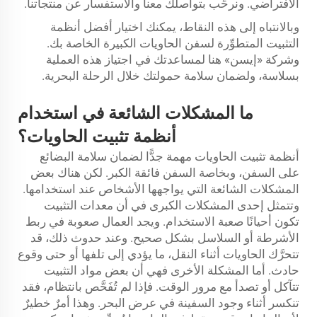
الافتراضي. ونرحِّب بتواصلك معنا والاستفسار عن منتجاتنا.
وبالانتباه إلى هذه النقاط، يمكنك اختيار أفضل أنظمة
التثبيت المتطوِّرة لسفن الحاويات الكبيرة الخاصة بك.
وشركة «إيسن» هنا لمساعدتك في اجتياز هذه العملية
بسلاسة، ولضمان سلامة حمولتك خلال الرحلة البحرية.
ما المشكلات الشائعة في استخدام
أنظمة تثبيت الحاويات؟
أنظمة تثبيت الحاويات مهمة جدًّا لضمان سلامة البضائع
على السفن، وبخاصة السفن فائقة الكبر. لكن هناك بعض
المشكلات الشائعة التي يواجهها الأشخاص عند استخدامها.
وتتمثل إحدى المشكلات الكبرى في أن معدات التثبيت
تكون أحيانًا صعبة الاستخدام. ويجد العمال صعوبة في ربط
الأشرطة أو السلاسل بشكل صحيح. وعند حدوث ذلك، قد
تتحرَّك الحاويات أثناء النقل، ما يؤدي إلى تلفها أو حتى وقوع
حادث. أما المشكلة الأخرى فهي أن بعض مواد التثبيت
تتآكل أو تصدأ مع مرور الوقت. فإذا لم تُفَحَّص بانتظام، فقد
تنكسر أثناء وجود السفينة في عرض البحر. وهذا أمرٌ خطيرٌ