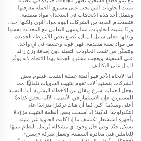
مع نمو قطاع الشحن، تظهر اتجاهات جديدة في أنظمة
تثبيت الحاويات التي يجب على مشتري الجملة معرفتها.
ويتمثل أحد هذه الاتجاهات في استخدام مواد متقدمة.
فتستخدم العديد من الشركات اليوم مواد أقوى ولكنها أخف
وزنًا لتثبيت الحاويات، مما يسهل التعامل مع المعدات نفسها
ونقلها. فعلى سبيل المثال، تُصنع بعض الأشرطة الجديدة
من مواد تقنية متقدمة، فهي قوية وخفيفة في آنٍ واحد،
وتتمكّن من تثبيت الحاويات الثقيلة دون إضافة وزن زائد
على السفينة. ويعجب مشترو الجملة بهذا الاتجاه لأنه يوفّر
المال على التكاليف.
أما الاتجاه الآخر فهو أتمتة عملية التثبيت. فتقوم بعض
الشركات بتصنيع آلات تقوم بتثبيت الحاويات تلقائيًّا، مما
يجعل العملية أسرع ويقلل من الأخطاء البشرية. أما بالنسبة
للمشترين، فإن الاستثمار في الأنظمة الآلية يحقق كفاءةً
أعلى وسلامةً أكبر. كما أن هناك تركيزًا متزايدًا على
التكنولوجيا الذكية؛ إذ أصبحت بعض أنظمة التثبيت مزوَّدةً
بأجهزة استشعارٍ تكتشف ما إذا كانت الحاوية غير مثبتة
بشكل جيِّد. وفي حال وجود أي مشكلة، يُرسل النظام تنبيهًا
للعاملين قبل مغادرة السفينة. وتعمل شركة «إيسن»