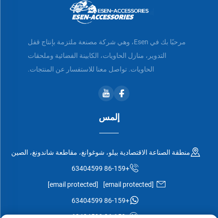
مرحبًا بك في Esen، وهي شركة مصنعة ملتزمة بإنتاج قفل
التدوير، منازل الحاويات، الكابينة الفضائية وملحقات
الحاويات. تواصل معنا للاستفسار عن المنتجات.
إلمس
منطقة الصناعة الاقتصادية بيلو، شوغوانغ، مقاطعة شاندونغ، الصين
+86-159 63404599
[email protected]
[email protected]
+86-159 63404599
+86-159 63404599