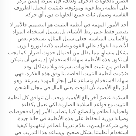
الضرر بالحاويات الأخرى. ولذلك، فإن شركة إيسن تركز
على أنظمة ربط قوية وموثوقة، صُمّمت لتحمل الظروف
القاسية وضمان ثبات جميع الحاويات دون أي حركة.
أحد الأمور المهمة في أنظمة التثبيت هو التصميم. فالأمر لا
يقتصر فقط على ربط الأشياء، بل يشمل استخدام المواد
والأساليب المناسبة. فعلى سبيل المثال، تستخدم بعض
الأنظمة الفولاذ عالي القوة وتصاميم ذكية لتوزيع الوزن
بشكل متساوٍ، مما يقلل من احتمال حدوث أضرار. كما يجب
أن تكون هذه الأنظمة سهلة الاستخدام؛ إذ ينبغي أن يتمكن
الطاقم من تثبيت الحاويات بسرعة وبلا مشاكل. وقد
صُمّمت أنظمة التثبيت الخاصة بنا وفق هذه الفكرة، فهي
سهلة الاستخدام وتساعد على إنجاز المهمة بسرعة، وهو
أمرٌ بالغ الأهمية لأن الوقت يعني المال في مجال الشحن.
السلامة عنصرٌ آخر بالغ الأهمية. ويجب أن تتوافق كل أنظمة
التثبيت مع قواعد السلامة الصارمة لكي تعمل بكفاءة
ولحماية الطاقم والبضائع. كما يتطلب الأمر إجراء فحوصات
وصيانة دورية للحفاظ على هذه الأنظمة في حالة جيدة.
وفي شركة «إيسن»، نقدّم تدريباً للطاقم ليتفهموا كيفية
استخدام أنظمتنا بشكل صحيح. ويساعد هذا التدريب في