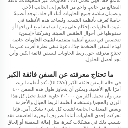
عائمةٍ حقًّا. فهي تحمل آلاف الحاويات عبر المحيطات، ناقلةً
البضائع من جانبٍ واحدٍ من العالم إلى الجانب الآخر.
ولضمان سلامة جميع الحاويات أثناء الرحلة، توجد أنظمةٌ
خاصةٌ تُعرف بأنظمة التثبيت. وتُساعد هذه الأنظمة في
تثبيت الحاويات بإحكام على متن السفينة لمنع انزياحها أو
سقوطها في أحوال الطقس السيئة. وشركتنا «إيسن»
تتخصص في تصنيع أنظمة متقدمة
لتثبيت الحاويات
خاصة
لهذه السفن الضخمة جدًا. دعونا نلقي نظرة أقرب على ما
تحتاج معرفته حول ربط الحاويات للسفن فائقة الكبر، وأين
تجد أفضل الحلول.
ما تحتاج معرفته عن السفن فائقة الكبر
في حالة السفن فائقة الكبر (ULCVs)، تُعد أنظمة الربط
أمرًا بالغ الأهمية. ويمكن أن يتجاوز طول هذه السفن ٤٠٠
متر، وأن تحمل أكثر من ٢٠٬٠٠٠ حاوية. فقط تخيل كل هذا
الوزن والحجم! وتستخدم أنظمة الربط الحبال والأحزمة
وبعض المعدات الخاصة لتثبيت كل شيء بشكل آمن. فإذا
تحركت إحدى الحاويات أثناء الظروف البحرية العاصفة، فقد
يتسبب ذلك في مشكلات كبيرة، مثل إمالة السفينة أو إلحاق