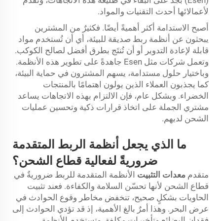
(Esen) بجدٍّ على البقاء في طليعة هذه الاتجاهات، وتقدِّم
لأعمالائها أحدث التقنيات والمواد.
أصبح الاستدامة أكثر أهميةً أيضًا. فكثيرٌ من المشترين
يبحثون عن أنظمة ربط صديقة للبيئة، أي أن تُستخدم مواد
قابلة لإعادة التدوير أو أن تُنتَج بطرق أفضل لصالح الكوكب.
وتعمل شركات مثل Esen جاهدةً على تطوير هذه الأنظمة.
وباختيار حلول مستدامة، يسهم المشترون في حماية البيئة،
كما يجذبون العملاء الذين يولون اهتمامًا بالمنتجات
الخضراء. وبشكل عام، فإن الالتزام بهذه الاتجاهات يساعد
مشتري الجملة على اتخاذ قرارات ذكية وتحسين عمليات
الشحن لديهم.
ما الذي يجعل أنظمة الربط المتقدمة
ضروريةً لفعالية قطاع الشحن؟
متقدم
معدات التثبيت
الأنظمة المتقدمة للربط ضروريةٌ في
قطاع الشحن لأنها تحسّن السلامة والكفاءة. فعند تثبيت
الحاويات بشكلٍ صحيح، تنخفض مخاطر وقوع الحوادث في
عرض البحر. وهذا أمرٌ بالغ الأهمية، إذ قد تؤدي الحوادث إلى
فقدان البضائع وتأخيرات مكلفة. وتستخدم الأنظمة