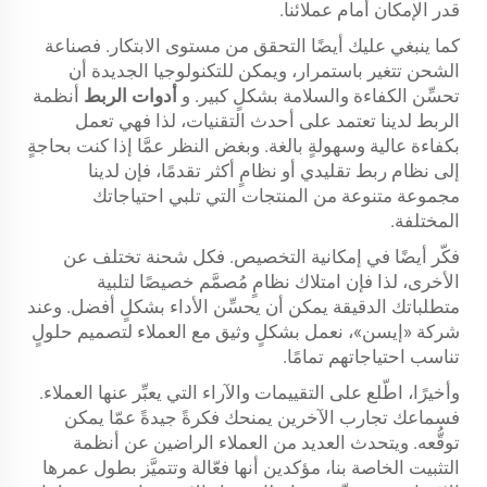
قدر الإمكان أمام عملائنا.
كما ينبغي عليك أيضًا التحقق من مستوى الابتكار. فصناعة
الشحن تتغير باستمرار، ويمكن للتكنولوجيا الجديدة أن
تحسِّن الكفاءة والسلامة بشكلٍ كبير. و
أدوات الربط
أنظمة
الربط لدينا تعتمد على أحدث التقنيات، لذا فهي تعمل
بكفاءة عالية وسهولةٍ بالغة. وبغض النظر عمَّا إذا كنت بحاجةٍ
إلى نظام ربط تقليدي أو نظامٍ أكثر تقدمًا، فإن لدينا
مجموعة متنوعة من المنتجات التي تلبي احتياجاتك
المختلفة.
فكّر أيضًا في إمكانية التخصيص. فكل شحنة تختلف عن
الأخرى، لذا فإن امتلاك نظامٍ مُصمَّم خصيصًا لتلبية
متطلباتك الدقيقة يمكن أن يحسِّن الأداء بشكلٍ أفضل. وعند
شركة «إيسن»، نعمل بشكلٍ وثيق مع العملاء لتصميم حلولٍ
تناسب احتياجاتهم تمامًا.
وأخيرًا، اطّلع على التقييمات والآراء التي يعبِّر عنها العملاء.
فسماعك تجارب الآخرين يمنحك فكرةً جيدةً عمّا يمكن
توقُّعه. ويتحدث العديد من العملاء الراضين عن أنظمة
التثبيت الخاصة بنا، مؤكدين أنها فعّالة وتتميَّز بطول عمرها