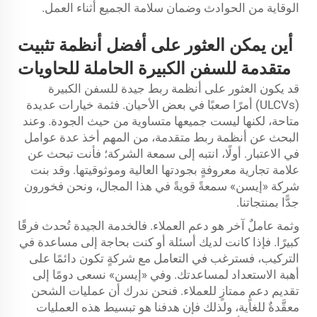
الوقاية من الحوادث وضمان سلامة الجميع أثناء العمل.
أين يمكن العثور على أفضل أنظمة تثبيت
متقدمة للسفن الكبيرة الحاملة للحاويات
قد يكون العثور على أنظمة ربط جيدة للسفن الكبيرة
(ULCVs) أمرًا صعبًا في بعض الأحيان. فثمة خيارات عديدة
متاحة، لكنها ليست جميعها متساوية من حيث الجودة. وعند
البحث عن أنظمة ربط متقدمة، من المهم أخذ عدة عوامل
في الاعتبار. أولًا، انتبه إلى سمعة الشركة؛ فأنت تبحث عن
علامة تجارية معروفةٍ بجودتها العالية وموثوقيتها. وقد بنت
شركة «إيسن» سمعةً قويةً في هذا المجال، ونحن فخورون
جدًّا بمنتجاتنا.
وثمة عاملٌ آخر هو دعم العملاء. فالخدمة الجيدة تُحدث فرقًا
كبيرًا. فإذا كانت لديك أسئلة أو كنت بحاجة إلى مساعدة في
التركيب، فسترغب في التعامل مع شركةٍ تكون دائمًا على
أهبة الاستعداد لمساعدتك. وفي «إيسن» نسعى دومًا إلى
تقديم دعمٍ ممتازٍ للعملاء. فنحن ندرك أن عمليات الشحن
معقَّدةٌ للغاية، ولذلك فإن هدفنا هو تبسيط هذه العمليات