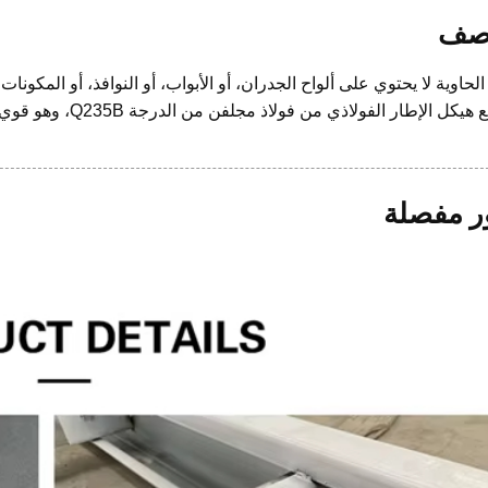
صف
الحاوية لا يحتوي على ألواح الجدران، أو الأبواب، أو النوافذ، أو المكونا
كل الإطار الفولاذي من فولاذ مجلفن من الدرجة Q235B، وهو قوي ومتين ويتمتع بعمر افتراضي طويل.
 مفصلة