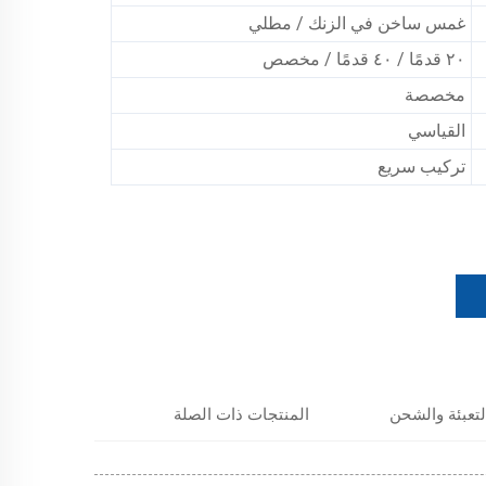
غمس ساخن في الزنك / مطلي
٢٠ قدمًا / ٤٠ قدمًا / مخصص
مخصصة
القياسي
تركيب سريع
لتعبئة والشحن
المنتجات ذات الصلة